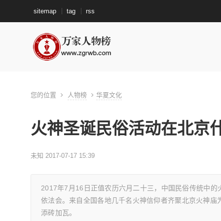
sitemap
tag
rss
您的位置
人物榜
华夏文化
火神圣诞民俗活动在北京
未知 2017-07-17 15:39
2017年7月16日正值农历六月二十三，中国民俗传统
依法会。来自全国各地几千名火神信仰者齐聚北京火神庙
添砖加瓦。