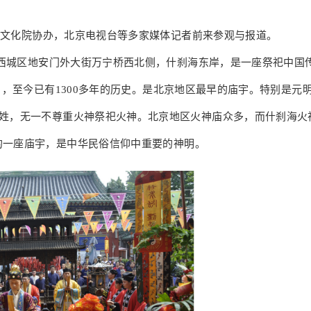
文化院协办，北京电视台等多家媒体记者前来参观与报道。
西城区地安门外大街万宁桥西北侧，什刹海东岸，是一座祭祀中国
年），至今已有1300多年的历史。是北京地区最早的庙宇。特别是元
姓，无一不尊重火神祭祀火神。北京地区火神庙众多，而什刹海火
的一座庙宇，是中华民俗信仰中重要的神明。