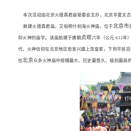
本次活动由北京火德真君庙管委会主办，北京华夏太古
北京市
敕建火德真君庙，又俗称什刹海火神庙，位于
贞观
仰火神的庙宇。该庙始建于唐朝
六年（公元 632
代，火神信仰在北京地区愈发兴盛上至皇家，下到平民百
北京
在
众多火神庙中规模最大、历史最悠久、级别最高