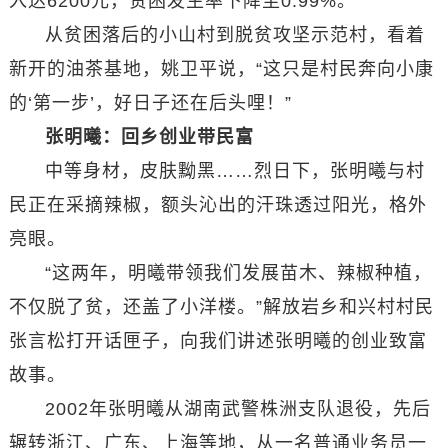
入达6200元，贫困发生率下降至0.99%。
从贫困落后的小山村到脱贫攻坚示范村，看着
新开的油茶基地，姚卫平说，“这只是村民奔向小康
的‘第一步’，好日子还在后头哩！”
张明曦：回乡创业带民富
中等身材，皮肤黝黑……烈日下，张明曦与村
民正在采摘辣椒，额头沁出的汗珠透过阳光，格外
亮眼。
“这两年，明曦带领我们发展苗木、辣椒种植，
不仅脱了贫，还盖了小洋楼。”解放岩乡和兴村村民
张言松打开话匣子，向我们讲述张明曦的创业致富
故事。
2002年张明曦从湖南武警株洲支队退役，先后
辗转浙江、广东、上海等地，从一名普通业务员一