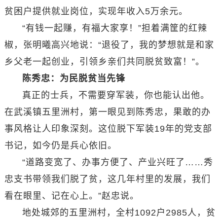
贫困户提供就业岗位，实现年收入5万余元。
“有钱一起赚，有福大家享！”担着满筐的红辣
椒，张明曦高兴地说：“退役了，我的梦想就是和家
乡父老一起创业，引领乡亲们共同脱贫致富！”。
陈秀忠：为民脱贫当先锋
真正的士兵，不需要穿军装，你也能认出他。
在武溪镇五里洲村，第一眼见到陈秀忠，果敢的办
事风格让人印象深刻。这位脱下军装19年的党支部
书记，如今仍是兵心依旧。
“道路变宽了、办事方便了、产业兴旺了……秀
忠支书带领我们脱了贫，这几年村里的发展，我们
看在眼里、记在心上。”赵忠说。
地处城郊的五里洲村，全村1092户2985人，贫