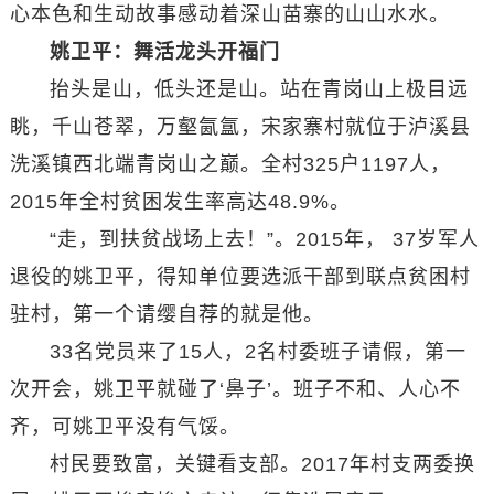
心本色和生动故事感动着深山苗寨的山山水水。
姚卫平：舞活龙头开福门
抬头是山，低头还是山。站在青岗山上极目远
眺，千山苍翠，万壑氤氲，宋家寨村就位于泸溪县
洗溪镇西北端青岗山之巅。全村325户1197人，
2015年全村贫困发生率高达48.9%。
“走，到扶贫战场上去！”。2015年， 37岁军人
退役的姚卫平，得知单位要选派干部到联点贫困村
驻村，第一个请缨自荐的就是他。
33名党员来了15人，2名村委班子请假，第一
次开会，姚卫平就碰了‘鼻子’。班子不和、人心不
齐，可姚卫平没有气馁。
村民要致富，关键看支部。2017年村支两委换