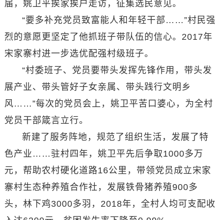
届，姚卫平挨家挨户走访，征集选民意见。
“要多补充党员致富能人和年轻干部……”村民强
烈的意愿更坚定了他抓班子带队伍的信心。2017年
宋家寨村进一步选优配强村级班子。
“村委班子、党员要带头发挥先锋作用，带头发
展产业、带头管好子女亲属、带头践行文明乡
风……”每次的党员会上，姚卫平苦口婆心，为全村
党员干部箴言立行。
新建了服务阵地，规范了组织生活，发展了特
色产业……驻村四年，姚卫平先后争取1000多万
元，帮助农村硬化道路16公里，带领党员成立宋家
寨村生态种养殖合作社，发展铁骨猪养殖900多
头，林下鸡3000多羽，2018年，全村人均可支配收