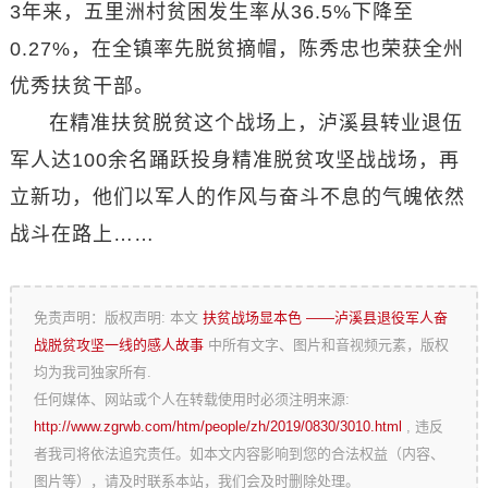
3年来，五里洲村贫困发生率从36.5%下降至
0.27%，在全镇率先脱贫摘帽，陈秀忠也荣获全州
优秀扶贫干部。
在精准扶贫脱贫这个战场上，泸溪县转业退伍
军人达100余名踊跃投身精准脱贫攻坚战战场，再
立新功，他们以军人的作风与奋斗不息的气魄依然
战斗在路上……
免责声明：版权声明: 本文
扶贫战场显本色 ——泸溪县退役军人奋
战脱贫攻坚一线的感人故事
中所有文字、图片和音视频元素，版权
均为我司独家所有.
任何媒体、网站或个人在转载使用时必须注明来源:
http://www.zgrwb.com/htm/people/zh/2019/0830/3010.html
, 违反
者我司将依法追究责任。如本文内容影响到您的合法权益（内容、
图片等），请及时联系本站，我们会及时删除处理。