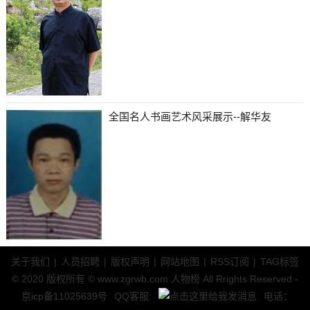
全国名人书画艺术风采展示--解华友
关于我们
|
人员招聘
|
版权声明
|
网站地图
|
RSS订阅
|
TAG标签
© 2020 版权所有 © www.zgrwb.com 人物榜 All Rrights Reserved -
京icp备11025639号
QQ客服:
电话：