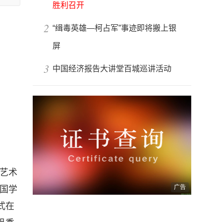
胜利召开
2
“缉毒英雄—柯占军”事迹即将搬上银
屏
3
中国经济报告大讲堂百城巡讲活动
画艺术
广告
国学
式在