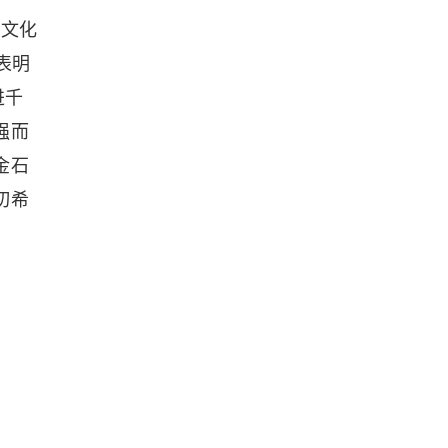
文化
表明
进千
强而
金石
切希