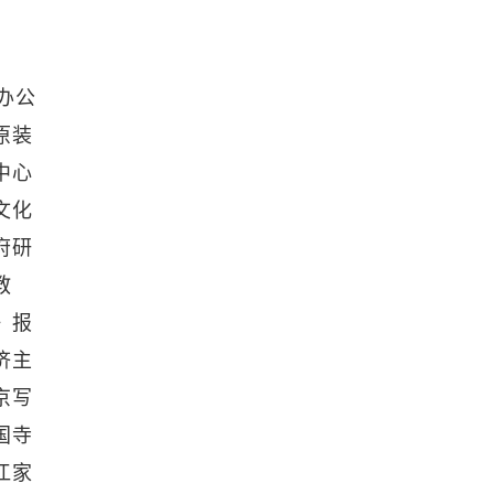
办公
原装
中心
文化
府研
教
》报
济主
京写
国寺
江家