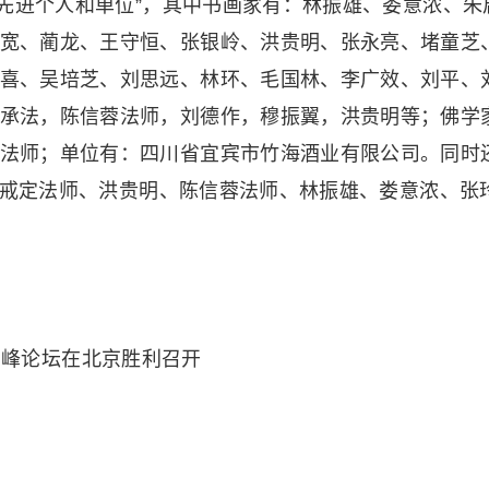
先进个人和单位”，其中书画家有：林振雄、娄意浓、朱
宽、蔺龙、王守恒、张银岭、洪贵明、张永亮、堵童芝
喜、吴培芝、刘思远、林环、毛国林、李广效、刘平、
承法，陈信蓉法师，刘德作，穆振翼，洪贵明等；佛学
法师；单位有：四川省宜宾市竹海酒业有限公司。同时
师、戒定法师、洪贵明、陈信蓉法师、林振雄、娄意浓、张