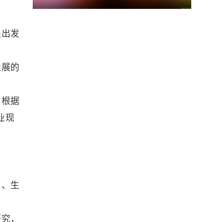
提出发
发展的
，根据
业现
用、生
研究，