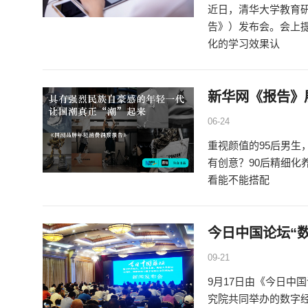
近日，清华大学教育研
告》）发布会。会上
化的学习效果认
新华网《报告》展
06-24
重视颜值的95后男
有创意？90后精细
看能不能搭配
今日中国论坛“
09-21
9月17日由《今日中
究院共同举办的数字