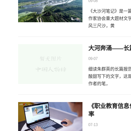
09-08
《大沙河笔记》是一篇
作家协会重大题材文
风三尺沙，黄
大河奔涌——长
09-07
细读朱群英的长篇报
酸甜写下的文字，这
作者的笔，
《职业教育信息
率
07-13