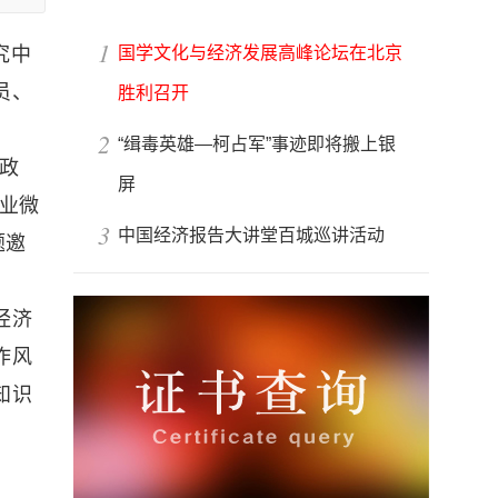
1
国学文化与经济发展高峰论坛在北京
究中
员、
胜利召开
2
“缉毒英雄—柯占军”事迹即将搬上银
政
屏
业微
3
中国经济报告大讲堂百城巡讲活动
题邀
经济
作风
知识