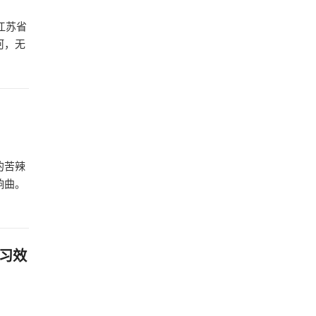
江苏省
河，无
的苦辣
响曲。
习效