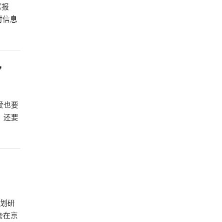
《报
对信息
”
爱也要
，还要
规划研
会在京