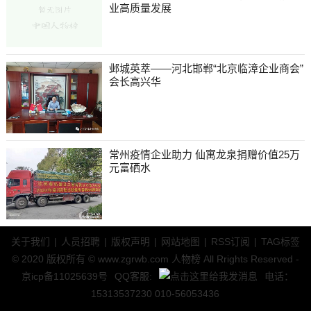
业高质量发展
邺城英萃——河北邯郸“北京临漳企业商会”
会长高兴华
常州疫情企业助力 仙寓龙泉捐赠价值25万
元富硒水
关于我们
|
人员招聘
|
版权声明
|
网站地图
|
RSS订阅
|
TAG标签
© 2020 版权所有 © www.zgrwb.com 人物榜 All Rrights Reserved -
京icp备11025639号
QQ客服:
电话：
15313537230 010-56053436