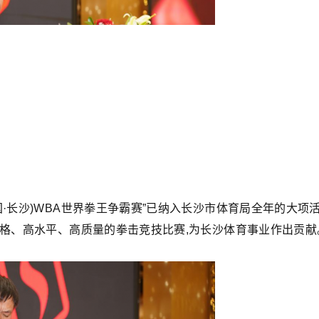
国·长沙)WBA世界拳王争霸赛”已纳入长沙市体育局全年的大项
规格、高水平、高质量的拳击竞技比赛,为长沙体育事业作出贡献