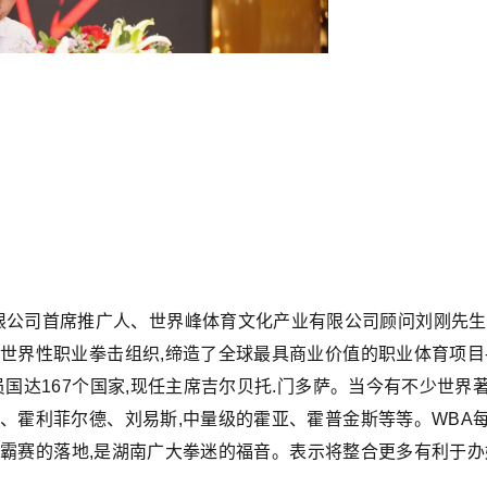
限公司首席推广人、世界峰体育文化产业有限公司顾问刘刚先生
世界性职业拳击组织,缔造了全球最具商业价值的职业体育项目--
员国达167个国家,现任主席吉尔贝托.门多萨。当今有不少世界
森、霍利菲尔德、刘易斯,中量级的霍亚、霍普金斯等等。WBA
拳王争霸赛的落地,是湖南广大拳迷的福音。表示将整合更多有利于