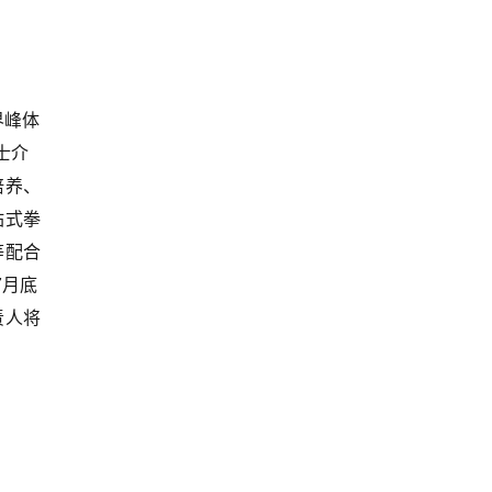
界峰体
士介
培养、
站式拳
等配合
7月底
责人将