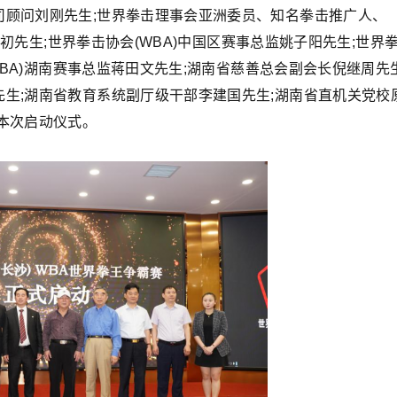
司顾问刘刚先生;世界拳击理事会亚洲委员、知名拳击推广人、
良初先生;世界拳击协会(WBA)中国区赛事总监姚子阳先生;世界
WBA)湖南赛事总监蒋田文先生;湖南省慈善总会副会长倪继周先生
生;湖南省教育系统副厅级干部李建国先生;湖南省直机关党校
本次启动仪式。