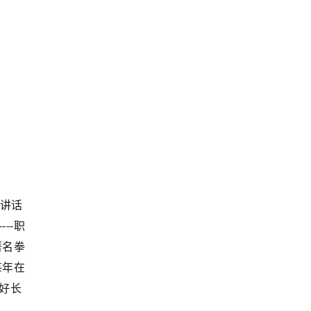
讲话
--职
著名拳
每年在
办好长