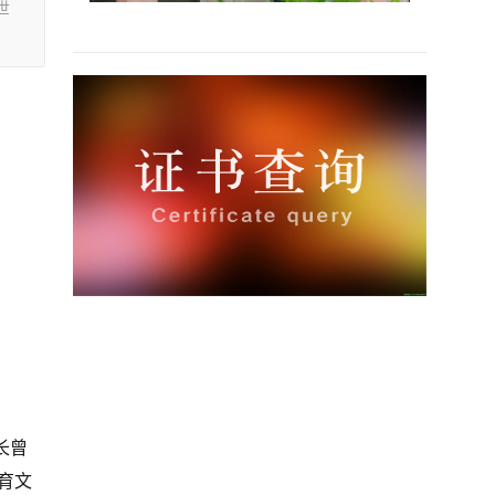
世
长曾
育文