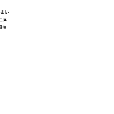
拳击协
;国
原校