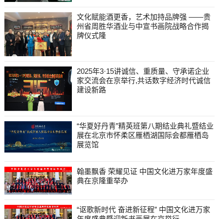
文化赋能酒更香，艺术加持品牌强 ——贵
州省周胜华酒业与中宣书画院战略合作揭
牌仪式隆
2025年3·15讲诚信、重质量、守承诺企业
家交流会在京举行,共话数字经济时代诚信
建设新路
“华夏好丹青”精英班第八期结业典礼暨结业
展在北京市怀柔区雁栖湖国际会都雁栖岛
展览馆
翰墨飘香 荣耀见证 中国文化进万家年度盛
典在京隆重举办
“讴歌新时代 奋进新征程” 中国文化进万家
年度盛典暨迎新书画展在京举行