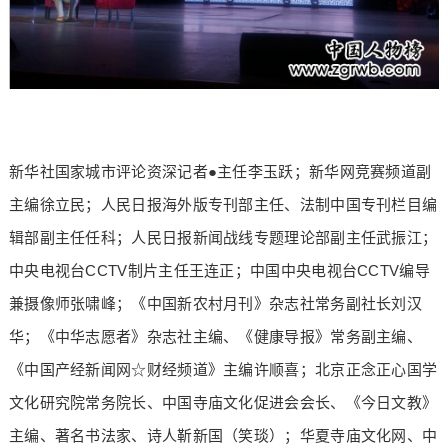
新华社国家城市评论资深记者●主任李玉跃；新华网竞赛频道副
主编徐立民；人民日报海外版专刊部主任、法制中国专刊栏目编
辑部副主任任科；人民日报新闻战线专题理论部副主任武振江；
中央电视台CCTV制片主任王连正；中国中央电视台CCTV编导
兼摄像师张啸峰；《中国新农村月刊》杂志社常务副社长刘汉
华；《中华志愿者》杂志社主编、《健康导报》常务副主编、
《中国产经新闻网☆财经频道》主编许顺喜；北京正念正心国学
文化研究院常务院长、中国寺庙文化促进会会长、《今日文教》
主编、著名书法家、诗人靳新国（笑琰）；华夏寺庙文化网、中