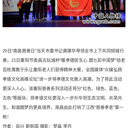
20日“南昌慈善日”当天市委书记龚建华带领全市上下共同倾城行
善，21日重阳节南昌古玩城杯“暖孝德民生心 圆七彩中国梦”给老
百姓寓教于乐让重阳老人们获得精神大餐，全国媒体“众媒弘扬
孝德文化高峰论坛”进一步将孝德文化推入高潮，为了将此活动
更深入人心，该重阳慈善系列活动还将分“红色、绿色、蓝色、
古色”等版块，将孝德文化更深入一步升华到生态文明、共荣共
生、和谐圆梦的更高境界，南昌由此打响了江西“慈善孝老”第一
枪！
作者：岳兴 靳新国 摄影：梦晶 李月