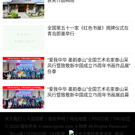
获奖作品揭晓
全国第五十一家《红色书屋》揭牌仪式在
青岛即墨举行
“爱我中华 墨韵泰山”全国艺术名家泰山采
风行暨致敬新中国成立75周年书画作品展”
在泰
“爱我中华 墨韵泰山”全国艺术名家泰山采
风行暨致敬新中国成立75周年书画展启幕
关于我们
|
人员招聘
|
版权声明
|
网站地图
|
RSS订阅
|
TAG标签
© 2020 版权所有 © www.zgrwb.com 人物榜 All Rrights Reserved -
京icp备11025639号
QQ客服:
电话：