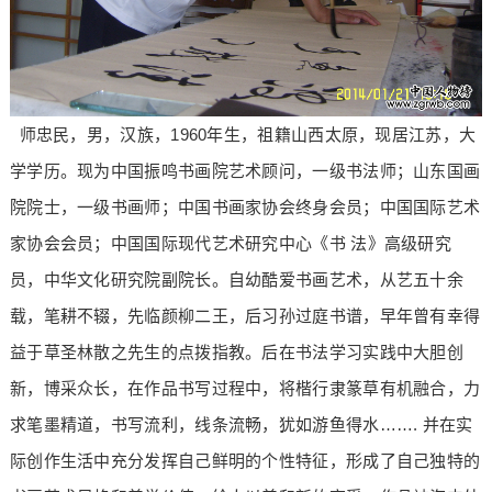
师忠民，男，汉族，1960年生，祖籍山西太原，现居江苏，大
学学历。现为中国振鸣书画院艺术顾问，一级书法师；山东国画
院院士，一级书画师；中国书画家协会终身会员；中国国际艺术
家协会会员；中国国际现代艺术研究中心《书 法》高级研究
员，中华文化研究院副院长。自幼酷爱书画艺术，从艺五十余
载，笔耕不辍，先临颜柳二王，后习孙过庭书谱，早年曾有幸得
益于草圣林散之先生的点拨指教。后在书法学习实践中大胆创
新，博采众长，在作品书写过程中，将楷行隶篆草有机融合，力
求笔墨精道，书写流利，线条流畅，犹如游鱼得水……. 并在实
际创作生活中充分发挥自己鲜明的个性特征，形成了自己独特的