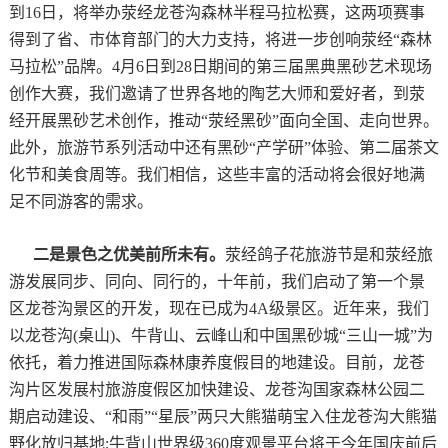
到16日，将举办荥经龙苍沟森林半程马拉松赛，这两项赛事
得到了省、市体育部门的大力支持，将进一步创响荥经“森林
马拉松”品牌。4月6日到28日期间的第三届黑典黑砂艺术现场
创作大赛，我们邀请了世界各地的陶艺大师和爱好者，到荥
经开展黑砂艺术创作，推动“荥经黑砂”面向全国、走向世界。
此外，旅游节系列活动中还有黑砂“产学研”体验、第二届茶文
化节和美食周等。我们相信，这些丰富的活动将会很好地满
足不同游客的需求。
二是景色之优美前所未有。
荥经鸽子花旅游节是和荥经旅
游发展同步、同向、同行的，十年前，我们启动了第一个景
区龙苍沟景区的开发，现在已成为4A级景区。近年来，我们
以龙苍沟(桌山)、牛背山、云峰山和中国黑砂城“三山一城”为
依托，着力推进国际森林康养度假目的地建设。目前，龙苍
沟片区发展村旅游度假区加快建设、龙苍沟国家森林公园二
期启动建设、“和雨”“星辰”两只大熊猫萌宝入住龙苍沟大熊猫
野化放归基地;牛背山世界级360度观景平台将于今年国庆前后