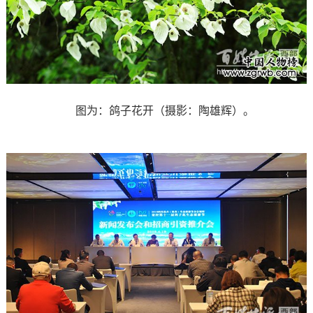
图为：鸽子花开（摄影：陶雄辉）
。