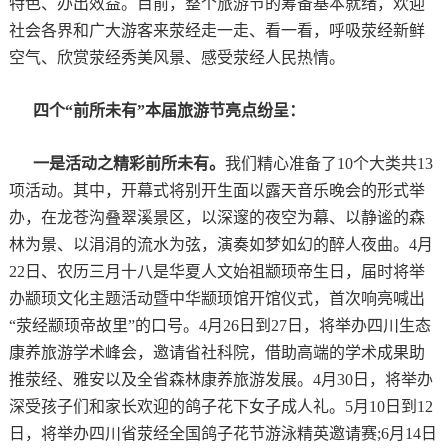
特色、办出效益。目前，整个旅游节的筹备基本就绪，欢迎
社会各界和广大游客来荥经走一走、看一看，呼吸荥经新鲜
空气、欣赏荥经秀美风景、感受荥经人民热情。
四个“前所未有”本届旅游节亮点纷呈：
一是活动之精彩前所未有。
我们精心准备了10个大类共13
项活动。其中，开幕式将别开生面以露天音乐晚会的形式举
办，在龙苍沟叠翠溪景区，以深邃的夜空为幕、以静谧的森
林为景、以涓涓的流水为弦，演奏如梦如幻的醉人夜曲。4月
22日、农历三月十八是华夏人文始祖颛顼帝生日，届时将举
办颛顼文化主题活动暨中华颛顼馆开馆仪式，首次响亮喊出
“荥经颛顼帝故里”的口号。4月26日到27日，将举办四川生态
康养旅游学术峰会，邀请省社科院，借助高端的学术成果助
推荥经、雅安以及全省森林康养旅游发展。4月30日，将举办
深受孩子们和家长欢迎的鸽子花下女子成人礼。5月10日到12
日，将举办四川省荥经全国鸽子花节游泳精英邀请赛;6月14日