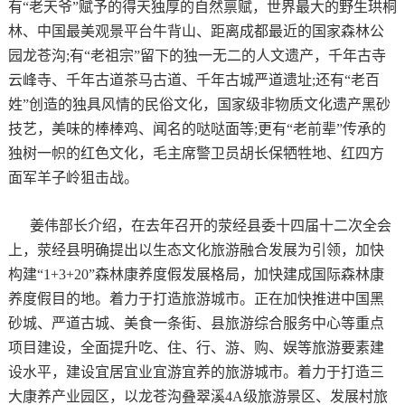
有“老天爷”赋予的得天独厚的自然禀赋，世界最大的野生珙桐
林、中国最美观景平台牛背山、距离成都最近的国家森林公
园龙苍沟;有“老祖宗”留下的独一无二的人文遗产，千年古寺
云峰寺、千年古道茶马古道、千年古城严道遗址;还有“老百
姓”创造的独具风情的民俗文化，国家级非物质文化遗产黑砂
技艺，美味的棒棒鸡、闻名的哒哒面等;更有“老前辈”传承的
独树一帜的红色文化，毛主席警卫员胡长保牺牲地、红四方
面军羊子岭狙击战。
姜伟部长介绍，在去年召开的荥经县委十四届十二次全会
上，荥经县明确提出以生态文化旅游融合发展为引领，加快
构建“1+3+20”森林康养度假发展格局，加快建成国际森林康
养度假目的地。着力于打造旅游城市。正在加快推进中国黑
砂城、严道古城、美食一条街、县旅游综合服务中心等重点
项目建设，全面提升吃、住、行、游、购、娱等旅游要素建
设水平，建设宜居宜业宜游宜养的旅游城市。着力于打造三
大康养产业园区，以龙苍沟叠翠溪4A级旅游景区、发展村旅