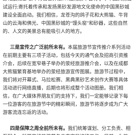
试运行;寄托着传承和发扬黑砂发源地文化使命的中国黑砂城
建设全面启动。我们相信，龙苍沟的鸽子花和大熊猫、牛背
山的云海和佛光、中国黑砂城的“馒头窑”和砂器，这些自然
的、人文的美景总有能吸引人的地方。
三是宣传之广泛前所未有。
本届旅游节宣传推介系列活动
在前期主要有三项子活动，包括今天的通气会及招商引资推
介会，后续在宽窄巷子举办的荥经旅游推介会，以及在成都
大熊猫繁育基地举办的荥经旅游宣传图展。旅游节过程中，
我们将对开幕式、马拉松赛、黑典黑砂艺术创作大赛等具体
活动进行网络直播，后期也将形成整个活动图册。我们相
信，在广大媒体界朋友们的支持下，我们一定能够记录下每
一位游客的在旅游节中的精彩瞬间，旅游节将逐步成为广大
游客流连忘返的活动。
四是保障之周全前所未有。
我们统筹谋划、分工负责、相