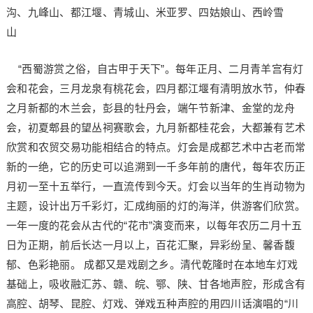
沟、九峰山、都江堰、青城山、米亚罗、四姑娘山、西岭雪
山
“西蜀游赏之俗，自古甲于天下”。每年正月、二月青羊宫有灯
会和花会，三月龙泉有桃花会，四月都江堰有清明放水节，仲春
之月新都的木兰会，彭县的牡丹会，端午节新津、金堂的龙舟
会，初夏郫县的望丛祠赛歌会，九月新都桂花会，大都兼有艺术
欣赏和农贸交易功能相结合的特点。灯会是成都艺术中古老而常
新的一绝，它的历史可以追溯到一千多年前的唐代，每年农历正
月初一至十五举行，一直流传到今天。灯会以当年的生肖动物为
主题，设计出万千彩灯，汇成绚丽的灯的海洋，供游客们欣赏。
一年一度的花会从古代的“花市”演变而来，以每年农历二月十五
日为正期，前后长达一月以上，百花汇聚，异彩纷呈、馨香馥
郁、色彩艳丽。 成都又是戏剧之乡。清代乾隆时在本地车灯戏
基础上，吸收融汇苏、赣、皖、鄂、陕、甘各地声腔，形成含有
高腔、胡琴、昆腔、灯戏、弹戏五种声腔的用四川话演唱的“川