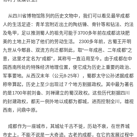
从四川省博物馆陈列的历史文物中，我们可以看见最早成都
人的生活足迹：青羊宫附近出土的陶纺锤、骨针等和钻法、灼法
及龟甲，足以推测蜀人的祖先可能于3700多年前在成都这块肥
美的土地上开始了他们的劳动生活。 2300多年前，古蜀王开明
九世从今郫县、双流方向迁都到此，取“一年成邑、二年成都”之
意，这里才定名为“成都”，其称号一直沿用至今。由于成都在中
国西南所处的特殊经济地理位置，使它成为历史上重要的政治、
军事要地。从西汉末年（公元8-25年），蜀郡太守公孙述据成都
称帝算起，历史上至少出现过７个地方割据政权。其中最为著名
的是1700年前刘备、刘禅建立的蜀汉政权。这些历代割据四川
的封建政权，都无一例外地以成都为都城，进而控制全川，雄视
西南，问鼎中原。
成都作为一座城市，其城址千古不徙，历劫不衰，在世界城
市史上，不能不说是一大奇迹。古老的成都，在它的发展过程中