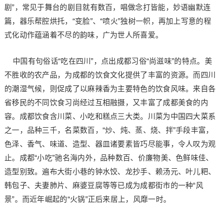
剧”，常见于舞台的剧目就有数百，唱做念打皆能，妙语幽默连
篇，器乐帮腔烘托，“变脸”、“喷火”独树一帜，再加上写意的程
式化动作蕴涵着不尽的韵味，广为世人所喜爱。
中国有句俗话“吃在四川”，点出成都习俗“尚滋味”的特点。美
不胜收的农产品，为成都的饮食文化提供了丰富的资源。而四川
的潮湿气候，则促成了以麻辣香为主要特色的饮食风味。来自各
省移民的不同饮食习尚经过互相融摄，又丰富了成都美食的内
容。成都饮食含川菜、小吃和糕点三大类。川菜为中国四大菜系
之一，品种三千，名菜数百，“炒、炖、蒸、烧、拌”手段丰富，
色泽、香气、味道、造型、器皿诸要素皆巧尽能事，令人叹为观
止。成都“小吃”驰名海内外，品种数百、价廉物美、色鲜味佳、
造型别致。遍布大街小巷的钟水饺、龙抄手、赖汤元、叶儿粑、
韩包子、夫妻肺片、麻婆豆腐等等已成为成都街市的一种“风
景”。而近年崛起的“火锅”正后来居上，风靡一时。