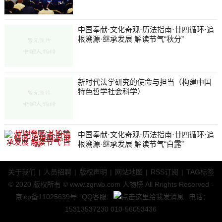
中国奉献·文化奇观·历法指南·廿四循环·追
根溯源·继承发展 解读节气“秋分”
新时代法学研究的使命与担当（构建中国
特色哲学社会科学）
中国奉献·文化奇观·历法指南·廿四循环·追
根溯源·继承发展 解读节气“白露”
关于我们
|
人员招聘
|
版权声明
|
网站地图
|
RSS订阅
|
TAG标签
© 2020 版权所有 © www.zgrwb.com 人物榜 All Rrights Reserved -
京icp备11025639号
QQ客服:
电话：
15313537230 010-56053436