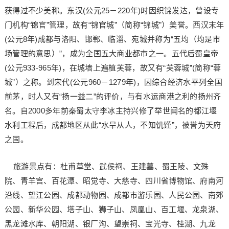
获得过不少美称。东汉(公元25－220年)时因织锦发达，曾设专
门机构“锦官”管理，故有“锦官城”（简称“锦城”）美誉。西汉末年
(公元8年)成都与洛阳、邯郸、临淄、宛城并称为“五均（均是市
场管理的意思）”，成为全国五大商业都市之一。五代后蜀皇帝
(公元933-965年)，在城墙上遍植芙蓉，故又有“芙蓉城”(简称“蓉
城”）之称。到宋代(公元960－1279年)，因综合经济水平列全国
前茅，时人又有“扬一益二”的评价，与有水运商港之利的扬州齐
名。自2000多年前秦蜀太守李冰主持兴修了举世闻名的都江堰
水利工程后，成都地区从此“水旱从人，不知饥馑”，被誉为天府
之国。
旅游景点有：杜甫草堂、武侯祠、王建墓、蜀王陵、文殊
院、青羊宫、百花潭、昭觉寺、大慈寺、四川省博物馆、府南河
沿线、望江公园、成都动物园、成都市游乐园、人民公园、南郊
公园、新华公园、塔子山、狮子山、凤凰山、百工堰、龙泉湖、
黑龙滩水库、朝阳湖、银厂沟、望崇祠、宝光寺、桂湖、九龙