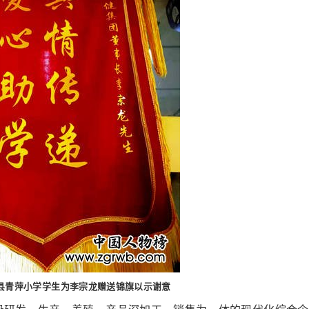
青萍小学学生为李宗龙赠送锦旗以示谢意