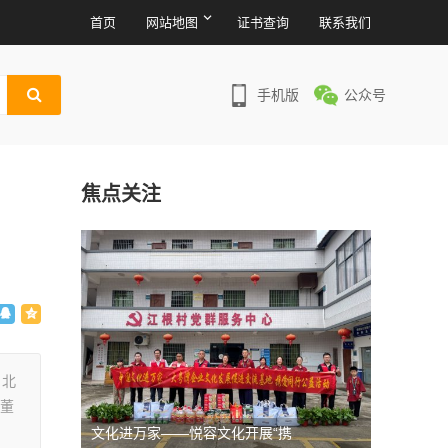
首页
网站地图
证书查询
联系我们
手机版
公众号
焦点关注
，北
团董
文化进万家——悦容文化开展“携