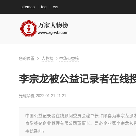
sitemap
tag
rss
您的位置
人物榜
中华公益榜
李宗龙被公益记录者在线授
光耀华夏 2022-01-21 21:21
中国公益记录者在线顾问委员会秘书长许顺喜为李宗龙颁发
京尕姥姥企业管理有限公司董事长、爱心企业家李宗龙被授予
事长期间。