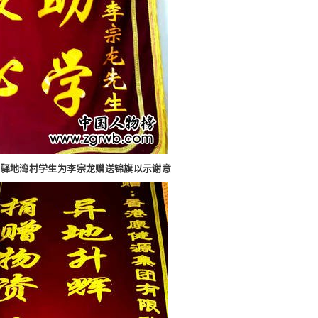
地湾村学生为李宗龙赠送锦旗以示谢意