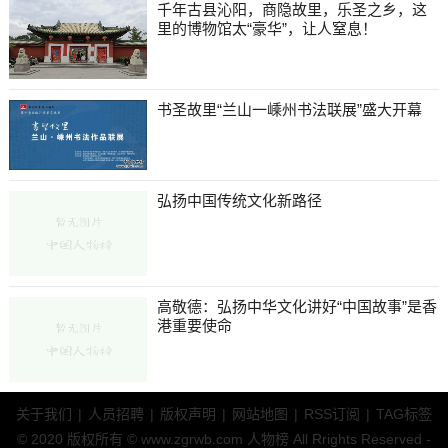
千年古县沁阳，商隐故里，乐圣之乡，这
里的博物馆太“豪华”，让人窒息！
书圣故里“兰山一嵊州书法联展”盛大开幕
弘扬中国传统文化新路径
高敬德：弘扬中华文化讲好“中国故事”是香
港重要使命
关于我们
|
人员招聘
|
版权声明
|
网站地图
|
RSS订阅
|
TAG标签
© 2020 版权所有 © www.zgrwb.com 人物榜 All Rrights Reserved -