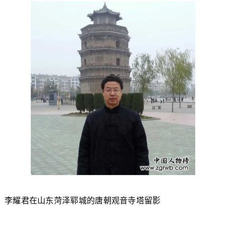
李耀君在山东菏泽郓城的唐朝观音寺塔留影