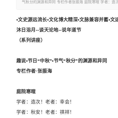
气秋分的渊源和异同 专栏作者张振海 庭院寒暄 学者：造
•文史
源远流长
•文化
博大精深
•文脉
兼容并蓄
•文
沐
日
浴
月
--
谈
天
论
地
--
说
年
道
节
（系列讲座）
趣说•节日“中秋”•节气“秋分”的渊源和异同
专栏作者·张振海
庭院寒暄
学者：造次！老者：幸会！
学者：秋安！老者：祺祥！