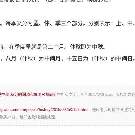
黑夜最长而转折。（即：此消彼长，物极必反）
。每季又分为
孟、仲、季
三个部分。分别表示：上、中
二的。在季度里就是第二个月。
仲秋
即为
中秋
。
，
八月
（仲秋）为
中间月
，
十五日
为（仲秋）的
中间日
趣说中秋·秋分的渊源和异同+精简版
中所有文字、图片和音视频元素，版权均为
zgrwb.com/htm/people/history/2019/0925/3132.html
, 违反者我司将依法追究责
联系本站，我们会及时删除处理。