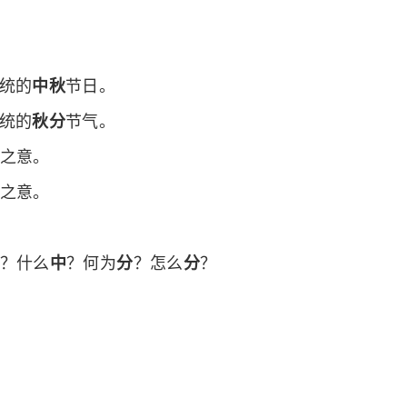
传统的
中秋
节日。
传统的
秋分
节气。
之意。
之意。
？什么
中
？何为
分
？怎么
分
？