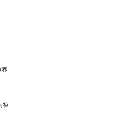
（春
南极