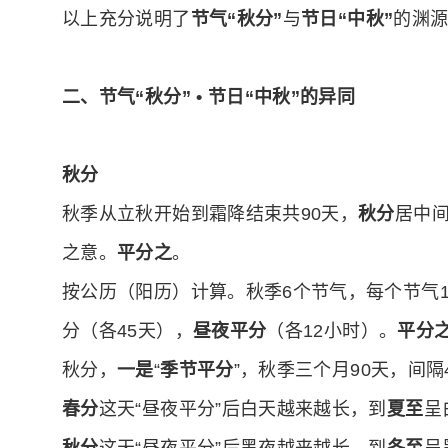
以上充分说明了
节气“秋分”
与
节日“中秋”
的渊
二、节气“秋分” • 节日“中秋”的异同
秋分
秋季从立秋开始到霜降结束共90天，
秋分
居中
之意。
平分之
。
按公历（阳历）计算。秋季6个节气，每个节气1
分（各45天），
昼夜平分
（各12小时）。
平分
秋分，
一是
“
季节平分
”，秋季三个月90天，间隔
春分
这天“昼夜平分”后白天越来越长，到
夏至
呈