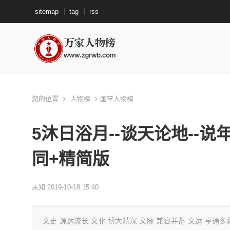
sitemap
tag
rss
您的位置
人物榜
国学人物榜
5沐日浴月--谈天论地--
同+精简版
未知 2019-10-18 15:40
文史 源远流长 文化 博大精深 文脉 兼容并蓄 文运 亨通多彩 沐