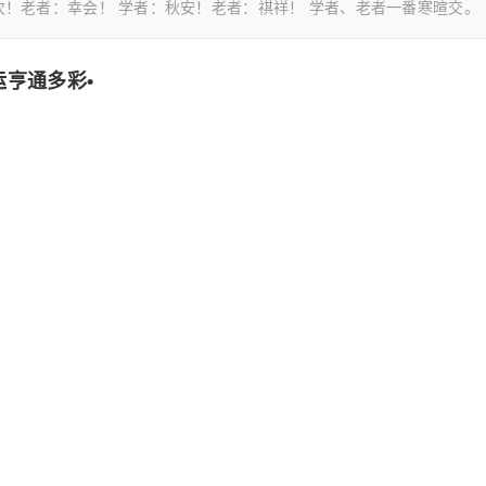
次！老者：幸会！ 学者：秋安！老者：祺祥！ 学者、老者一番寒暄交。
运
亨通多彩
•