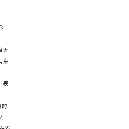
形
祭天
清皇
，表
月的
又
定在农