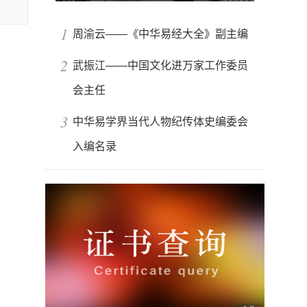
1
周渝云——《中华易经大全》副主编
2
武振江——中国文化进万家工作委员
会主任
3
中华易学界当代人物纪传体史编委会
入编名录