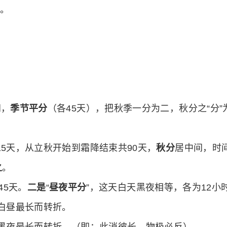
源。
间，
季节平分
（各45天），把秋季一分为二，秋分之“分”为
5天，从立秋开始到霜降结束共90天，
秋分
居中间，时
之
。
45天。
二是
“
昼夜平分
”，这天白天黑夜相等，各为12小
白昼最长而转折。