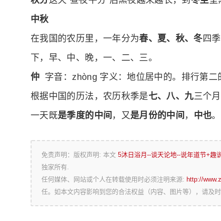
秋分
这天“昼夜平分”后黑夜越来越长，到
冬至
呈
中秋
在我国的农历里，一年分为
春、夏、秋、冬
四季
下，早、中、晚，一、二、三。
仲
字音：zhòng 字义：地位居中的。排行第
根据中国的历法，农历秋季是
七、八、九
三个月
一天既
是季度的中间
，又
是月份的中间
，
中也
。
免责声明：版权声明: 本文
5沐日浴月--谈天论地--说年道节+
独家所有.
任何媒体、网站或个人在转载使用时必须注明来源:
http://www.
任。如本文内容影响到您的合法权益（内容、图片等），请及时