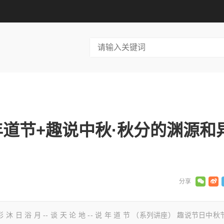
说年道节+趣说中秋·秋分的渊源和
 日 浴 月 -- 谈 天 论 地 -- 说 年 道 节 （系列讲座） 趣说节日中秋