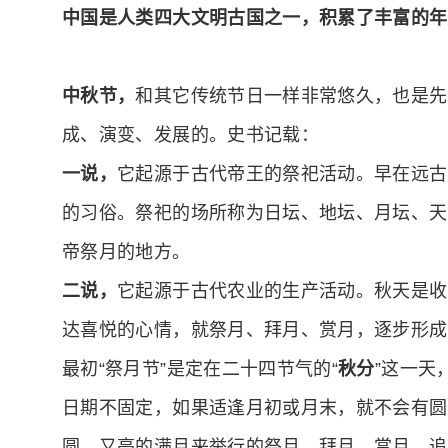
中国是人类四大文明古国之一，积累了丰富的年
中秋节，
和其它传统节日一样非常悠久，也是先
成、演变、发展的。史书记载：
一说，
它起源于古代帝王的祭祀活动。早在远古
的习俗。祭祀的场所称为日坛、地坛、月坛、天
帝祭月的地方。
二说，
它起源于古代农业的生产活动。秋天是收
达喜悦的心情，就祭月、拜月、赏月，逐步形成“
最初“祭月节”是定在二十四节气的“
秋分
”这一天
日期不固定，如果适逢月初或月末，就不会有圆
圆、又亮的满月来举行的祭月、拜月、赏月、追月