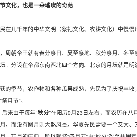
节文化，也是一朵璀璨的奇葩
民在几千年的中华文明（祭祀文化、农耕文化）中慢慢
，周朝帝王就有春分祭日、夏至祭地、秋分祭月、冬至
坛。分设在帝都东南西北四个方向。北京的月坛就是明
获的季节，农作物和各种瓜果成熟，先民为了庆祝丰收
祭月节”。
，后来由于每年“
秋分
”在阳历9月23日左右，而农历在八
月。而没有圆月则大煞风景。华夏先民需要一个又大、
、玩月的庆典，所以就将“祭月节”由“秋分”改至并固