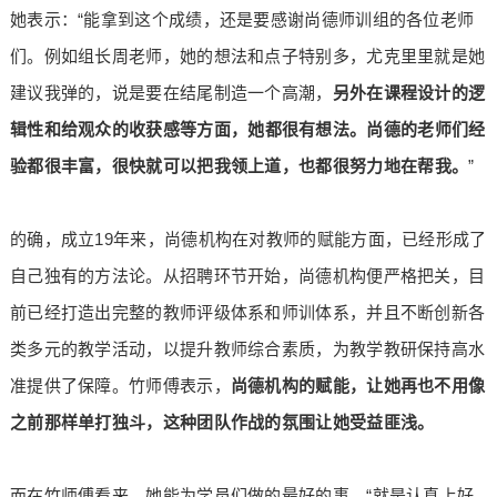
她表示：“能拿到这个成绩，还是要感谢尚德师训组的各位老师
们。例如组长周老师，她的想法和点子特别多，尤克里里就是她
建议我弹的，说是要在结尾制造一个高潮，
另外在
课程设计的逻
辑性
和给
观众的收获感
等
方面，
她
都很有想法。
尚德的老师们经
验都很丰富，
很快就可以把
我
领上道，也
都
很努力
地
在帮
我
。
”
的确，成立19年来，尚德机构在对教师的赋能方面，已经形成了
自己独有的方法论。从招聘环节开始，尚德机构便严格把关，目
前已经打造出完整的教师评级体系和师训体系，并且不断创新各
类多元的教学活动，以提升教师综合素质，为教学教研保持高水
准提供了保障。竹师傅表示，
尚德机构的赋能，让她再也不用像
之前那样单打独斗，这种团队作战的氛围让她受益匪浅。
而在竹师傅看来，她能为学员们做的最好的事，“就是认真上好