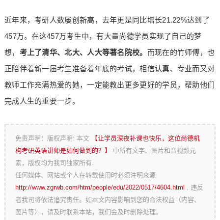
近年来，考研人数屡创新高，去年更是同比增长21.22%达到了
457万。在这457万考生中，有大量尚德学员实现了自己的梦
想，
考上了清华、北大、人大等著名院校。
而现在的竹师傅，也
正陪伴着新一届考生准备着年底的考试，相信认真、专业而又对
教师工作充满热爱的她，一定能教出更多更好的学员，帮助他们
完成人生的重要一步。
免责声明：版权声明: 本文
【让学员深夜补课也快乐，这位尚德机
构考研英语讲师是如何做到的？】
中所有文字、图片和音视频元
素，版权均为我司独家所有.
任何媒体、网站或个人在转载使用时必须注明来源:
http://www.zgrwb.com/htm/people/edu/2022/0517/4604.html
, 违反
者我司将依法追究责任。如本文内容影响到您的合法权益（内容、
图片等），请及时联系本站，我们会及时删除处理。