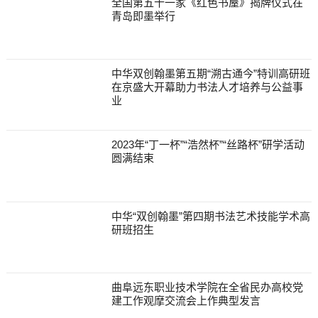
全国第五十一家《红色书屋》揭牌仪式在
青岛即墨举行
中华双创翰墨第五期“溯古通今”特训高研班
在京盛大开幕助力书法人才培养与公益事
业
2023年“丁一杯”“浩然杯”“丝路杯”研学活动
圆满结束
中华“双创翰墨”第四期书法艺术技能学术高
研班招生
曲阜远东职业技术学院在全省民办高校党
建工作观摩交流会上作典型发言