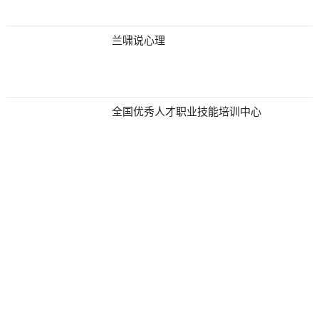
兰啸说心理
全国优秀人才职业技能培训中心
【让学员深夜补课也快乐，这位尚德机构
考研英语讲师是如何做到的？】
【让学员深夜补课也快乐，这位尚德机构
考研英语讲师是如何做到的？】