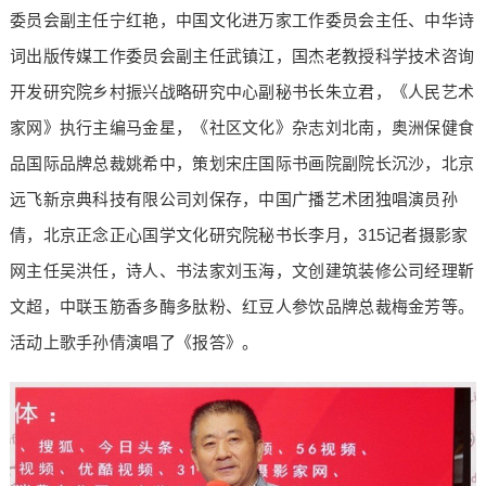
委员会副主任宁红艳，中国文化进万家工作委员会主任、中华诗
词出版传媒工作委员会副主任武镇江，国杰老教授科学技术咨询
开发研究院乡村振兴战略研究中心副秘书长朱立君，《人民艺术
家网》执行主编马金星，《社区文化》杂志刘北南，奥洲保健食
品国际品牌总裁姚希中，策划宋庄国际书画院副院长沉沙，北京
远飞新京典科技有限公司刘保存，中国广播艺术团独唱演员孙
倩，北京正念正心国学文化研究院秘书长李月，315记者摄影家
网主任吴洪任，诗人、书法家刘玉海，文创建筑装修公司经理靳
文超，中联玉筋香多酶多肽粉、红豆人参饮品牌总裁梅金芳等。
活动上歌手孙倩演唱了《报答》。