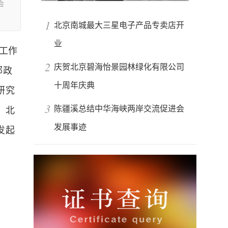
会
1
北京南城最大三星电子产品专卖店开
业
会工作
2
庆贺北京碧海怡景园林绿化有限公司
部政
十周年庆典
研究
3
陈疆溪总结中华海峡两岸交流促进会
、北
发展事迹
发起