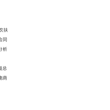
农扶
会同
分析
技总
电商