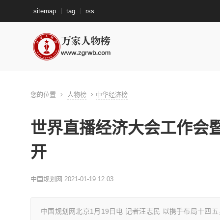
sitemap
tag
rss
您的位置
人物榜
中华经济榜
世界直播经济大会工作会
开
中国规划网 2021-01-19 12:03
中国规划网北京1月19日电 记者汪志民 以携手布局十