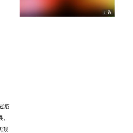
广告
冠疫
展，
实现