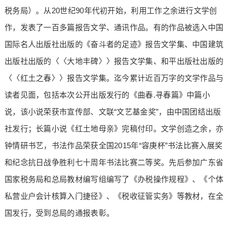
税务局）。从20世纪90年代初开始，利用工作之余进行文学创
作，发表了一百多篇报告文学、通讯作品。有的作品被选入中国
国际名人出版社出版的《奋斗者的足迹》报告文学集、中国建筑
出版社出版的〈〈大地丰碑〉〉报告文学集、和平出版社出版的
〈〈红土之春〉〉报告文学集。迄今累计近百万字的文学作品与
读者见面，包括本次公开出版发行的《曲春.寻春篇》中篇小
说，该小说荣获市宣传部、文联“文艺基金奖”，由中国团结出版
社发行；长篇小说《红土地母亲》完稿付印。文学创造之余，亦
钟情研书艺，书法作品荣获全国2015年“容庚杯”书法比赛入展奖
和纪念抗日战争胜利七十周年书法比赛二等奖。先后参加广东省
国家税务局和总局教材编写组编写了《办税操作规程》、《个体
私营业户会计核算入门捷径》、《税收征管实务》等教材，在全
国发行，受到总局的通报表彰。