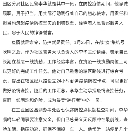
园区分局社区民警李华就是其中一员，在防控疫情期间，他忠诚
履职，勇于担当，用实际行动践行着自己的初心使命，用责任和
担当构筑起疫情防控坚实的铜墙铁壁，诠释着人民警察服务人
民，忠于人民的铮铮誓言。
疫情就是命令，防控就是责任。1月25日，在战“疫”集结号
吹响之后，作为社区警务大队负责人的李华主动请缨，表示自己
长期在基层一线执勤，工作经验丰富，在抗疫一线执勤岗位上可
以更好的完成工作任务。他对自己熟悉的辖区路线进行综合考
虑，提出在辖区经八路设立24小时勤务疫情防控卡点，可以更好
做好疫情查控。随后的工作汇总，李华主动承担疫情查控任务，
直面一线困难和危险，成为最美“逆行者”中的一员。
在工业园区昌湖办事处西七保寨防控点执勤检查期间，李华
嘱咐年轻同事要注意安全，但自己总是义无反顾冲在最前线，查
验车辆、指挥劝返，确保不漏掉一车一人。他常常一站便是几个