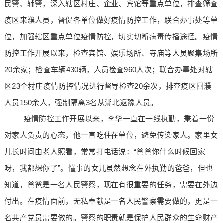
民警、辅警，深入辖区村庄、企业、宾馆等重点单位，排查筛查
疫区来濮人员，督促各单位做好疫情防控工作，联合办事处等单
位，加强辖区重点单位疫情防控，切实切断病毒传播途径。疫情
防控工作开展以来，检查宾馆、娱乐场所、寺庙等人员聚集场所
20余家；检查车辆430辆，人员检查960人次；联合办事处对辖
区23个村庄疫情防控情况进行督导检查20余次，排查疫区回濮
人员150余人，强制隔离3名从湖北返豫人员。
疫情防控工作开展以来，李华一直在一线执勤，秉着一份
对家人负责的心态，他一直吃住在单位，避免传染家人。家里女
儿长时间由老人照看，常常打电话说：“爸爸你什么时候回家
呀，我都想你了”。懂事的女儿虽然想念在外执勤的爸爸，但也
知道，爸爸是一名人民警察，现在有很重要的任务，需要在外边
付出。在疫情面前，无私奉献是一名人民警察需要做的，更是一
名共产党员需要做的。警察的职责就是保护人民群众的生命财产