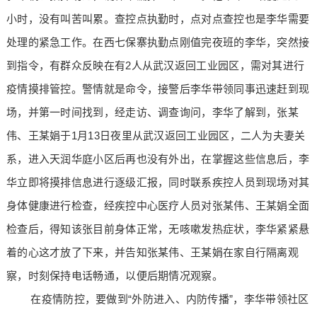
小时，没有叫苦叫累。查控点执勤时，点对点查控也是李华需要
处理的紧急工作。在西七保寨执勤点刚值完夜班的李华，突然接
到指令，有群众反映在有2人从武汉返回工业园区，需对其进行
疫情摸排管控。警情就是命令，接警后李华带领同事迅速赶到现
场，并第一时间找到，经走访、调查询问，李华了解到，张某
伟、王某娟于1月13日夜里从武汉返回工业园区，二人为夫妻关
系，进入天润华庭小区后再也没有外出，在掌握这些信息后，李
华立即将摸排信息进行逐级汇报，同时联系疾控人员到现场对其
身体健康进行检查，经疾控中心医疗人员对张某伟、王某娟全面
检查后，得知该张目前身体正常，无咳嗽发热症状，李华紧紧悬
着的心这才放了下来，并告知张某伟、王某娟在家自行隔离观
察，时刻保持电话畅通，以便后期情况观察。
在疫情防控，要做到“外防进入、内防传播”，李华带领社区