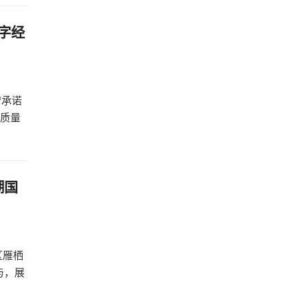
数字经
守承诺
以质量
湖国
区雁栖
与，展