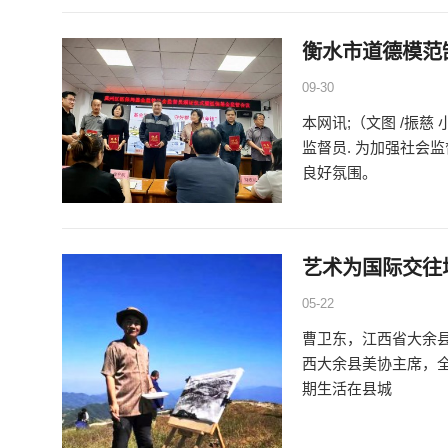
衡水市道德模范
09-30
本网讯;（文图 /振
监督员. 为加强社会
良好氛围。
艺术为国际交往
05-22
曹卫东，江西省大余县
西大余县美协主席，
期生活在县城