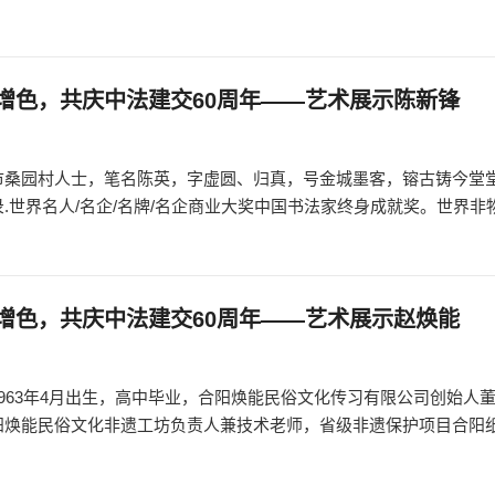
增色，共庆中法建交60周年——艺术展示陈新锋
市桑园村人士，笔名陈英，字虚圆、归真，号金城墨客，镕古铸今堂
.世界名人/名企/名牌/名企商业大奖中国书法家终身成就奖。世界非
增色，共庆中法建交60周年——艺术展示赵焕能
963年4月出生，高中毕业，合阳焕能民俗文化传习有限公司创始人
阳焕能民俗文化非遗工坊负责人兼技术老师，省级非遗保护项目合阳