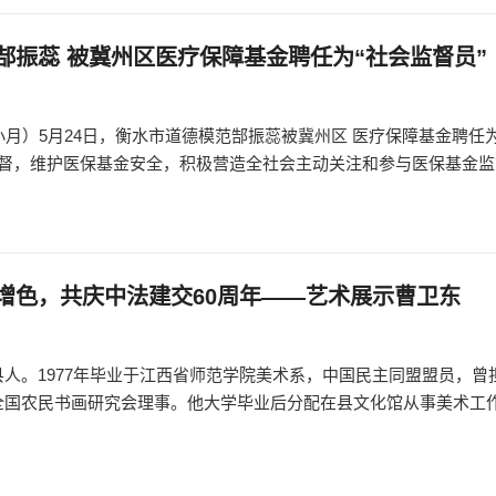
郜振蕊 被冀州区医疗保障基金聘任为“社会监督员”
慈 小月）5月24日，衡水市道德模范郜振蕊被冀州区 医疗保障基金聘任
监督，维护医保基金安全，积极营造全社会主动关注和参与医保基金
增色，共庆中法建交60周年——艺术展示曹卫东
人。1977年毕业于江西省师范学院美术系，中国民主同盟盟员，曾
全国农民书画研究会理事。他大学毕业后分配在县文化馆从事美术工