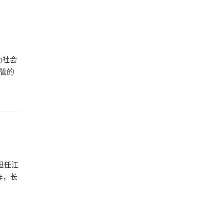
为社会
监管的
担任江
作，长