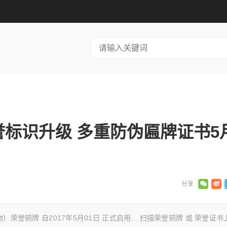
标识升级 多重防伪匾牌证书5
铜牌 自2017年5月01日 正式启用... 扫描荣誉铜牌 或 荣誉证书