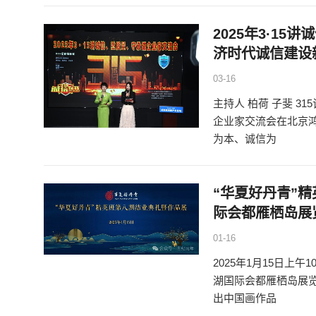
2025年3·1
济时代诚信建设
03-16
主持人 柏荷 子斐 3
企业家交流会在北京鸿
为本、诚信为
“华夏好丹青”
际会都雁栖岛展
01-16
2025年1月15日
湖国际会都雁栖岛展
出中国画作品