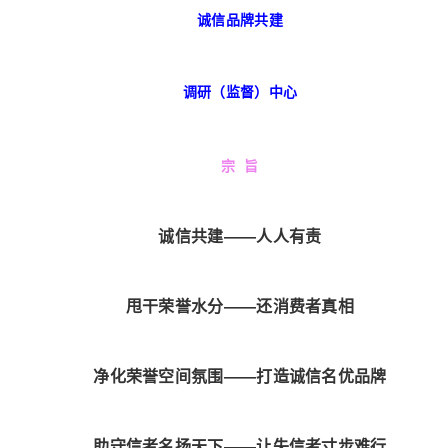
	诚信品牌共建
	调研（监督）中心
宗  旨
	诚信共建——人人有责
	甩干荣誉水分——还消费者真相
	净化荣誉空间氛围——打造诚信名优品牌
	助守信者名扬天下——让失信者寸步难行