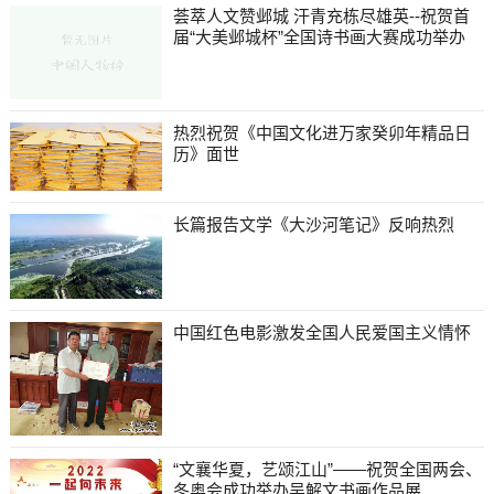
荟萃人文赞邺城 汗青充栋尽雄英--祝贺首
届“大美邺城杯”全国诗书画大赛成功举办
热烈祝贺《中国文化进万家癸卯年精品日
历》面世
长篇报告文学《大沙河笔记》反响热烈
中国红色电影激发全国人民爱国主义情怀
“文襄华夏，艺颂江山”——祝贺全国两会、
冬奥会成功举办吴解文书画作品展