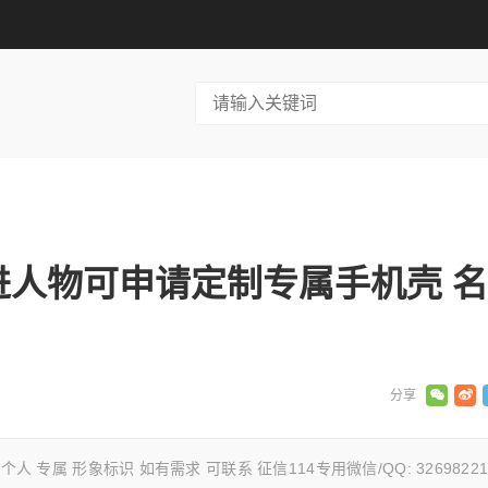
人物可申请定制专属手机壳 名
属 形象标识 如有需求 可联系 征信114专用微信/QQ: 32698221