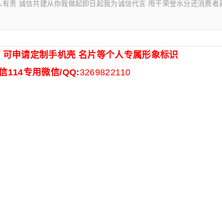
人有责 诚信共建从你我做起即日起我为诚信代言 甩干荣誉水分还消费者
 可申请定制手机壳 名片等个人
专属
形象标识
信114专用微信/QQ:
3269822110