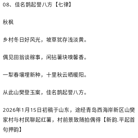
08、
佳名
鹊
起誉八方【七律】
秋
枫
乡村冬日好风光，坡草犹存浅淡黄。
偶见田翁谈稼事，闲拈薯块嗅馨香。
一犁春壤埋新种，十里秋云晒暖阳。
从此山樊登玉案，佳名
鹊
起誉八方。
2026年1月15日初稿于山东，途经青岛西海岸新区山樊
家村与村民聊起红薯，村前景致随拍偶得【新韵.平起首
句押韵】