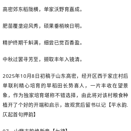
高密郊东稻陇横，单家沃野育嘉成。
肥苗覆垄迎风秀，硕果垂梢映日明。
精护终期千斛满，细尝已觉百香盈。
中秋过罢寻芳至，撷取丰年入镜清。
2025年10月8日初稿于山东高密，
经开区
西于家
庄
村后
单联利精心培育的旱稻田长势喜人，一片丰收在望景
象，作为独家培育堪称不错选择，由此将对该村粮食种
植开了个好的开端和启示，故观赏后留书以
记
【平水韵
.
仄起首句押韵】