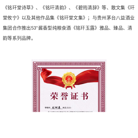
《铭玕堂诗草》、《铭玕清韵》、《碧筠清辞》等、散文集《玕
堂攸宁》以及其他作品集《铭玕堂文集》；与贵州茅台八益酒业
集团合作推出53°酱香型纯粮食酒《铭玕玉露》雅品、臻品、清
韵等系列品牌。