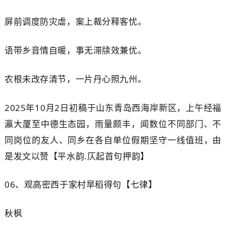
屏前调度防灾虐，案上裁分释客忧。
语带乡音情自暖，事无滞牍效兼优。
农根未改存清节，一片丹心照九州。
2025年10月2日初稿于山东青岛西海岸新区，上午经福
瀛大厦至中德生态园，雨量颇丰，闻数位不同部门、不
同岗位的友人、同乡在各自单位假期坚守一线值班，由
是发文以赞【平水韵.仄起首句押韵】
06、
观高密西于家村旱稻得句【七律】
秋
枫