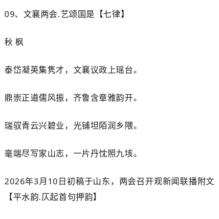
09、
文襄两会
.
艺颂国是【七律】
秋
枫
泰岱凝英集隽才，文襄议政上瑶台。
鼎崇正道儒风振，齐鲁含章雅韵开。
瑞驭青云兴碧业，光铺坦陌润乡隈。
毫端尽写家山志，一片丹忱照九垓。
2026年3月10日初稿于山东，两会召开观新闻联播附文
【平水韵.仄起首句押韵】