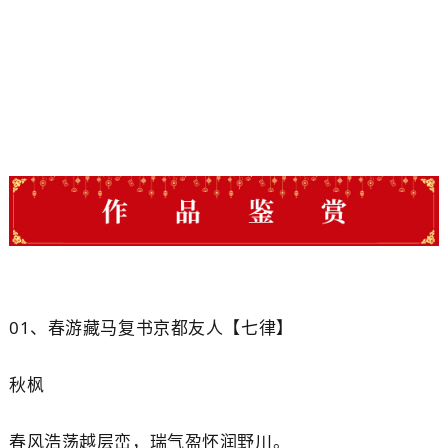
01、
春游藏马复书京
都
友人【七律】
秋
枫
春风浩荡越层峦，瑞气盈怀润野川。