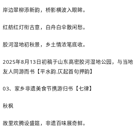
岸边翠柳添新韵，桥影横波入眼眸。
红舫红灯衔古意，白舟白伞散闲愁。
胶河湿地初秋景，乡土情浓笔底收。
2025年8月13日初稿于山东高密胶河湿地公园，与当地
友人同游而书【平水韵.仄起首句押韵】
03、
家乡非遗美食节携游归书【七律】
秋
枫
故里欢腾设盛筵，非遗百味展奇鲜。