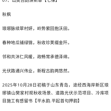
07、
山樊古韵焕新章【七律】
秋
枫
琅琊脉续翠村妍，岭势萦回抱沃田。
春种地瓜铺绿锦，秋收珍荚缀金阡。
邻和共沐仁风暖，政畅常承德泽绵。
光伏路通兴伟业，新程古韵两悠然。
2025年10月28日初稿于山东青岛，途经西海岸新区琅
琊镇
山樊家村
观秋收场景、道路光伏示范项目、冷库项
目施工有感留书【平水韵.平起首句押韵】