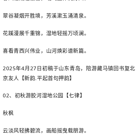
翠谷凝烟开胜境，芳溪漱玉涌清泉。
花蹊漫展千重锦，湿地轻摇万顷澜。
喜看青西兴伟业，山河焕彩谱新篇。
2025年4月27日初稿于山东青岛，陪游藏马镇回书复北
京友人【新韵.平起首句押韵】
02、
初秋游胶河湿地公园【七律】
秋
枫
云淡风轻拂碧流，画船摇曳载朋游。