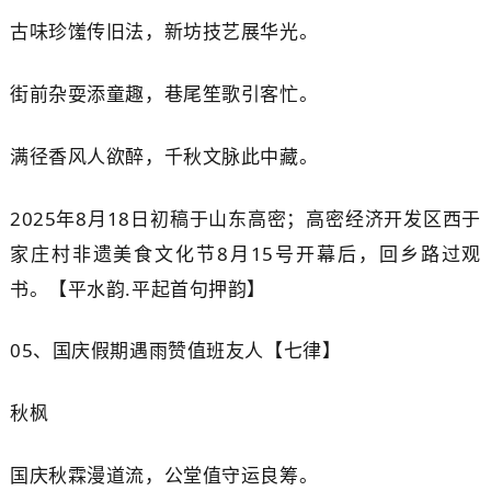
古味珍馐传旧法，新坊技艺展华光。
街前杂耍添童趣，巷尾笙歌引客忙。
满径香风人欲醉，千秋文脉此中藏。
2025年8月18日初稿于山东高密；高密经济开发区西于
家庄村非遗美食文化节8月15号开幕后，回乡路过观
书。【平水韵.平起首句押韵】
05、
国庆假期遇雨赞值班友人【七律】
秋
枫
国庆秋霖漫道流，公堂值守运良筹。