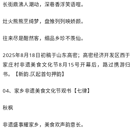
长街鼎沸人潮动，深巷香浮笑语喧。
灶火熊熊烹绮梦，盘飧列列映娇颜。
往来尽是酣然客，细品乡珍不羡仙。
2025年8月18日初稿于山东高密；高密经济开发区西于
家庄村非遗美食文化节8月15号开幕后，路过携游归
书。【新韵.仄起首句押韵】
04、
家乡非遗美食文化节观书【七律】
秋
枫
非遗盛事耀家乡，美食欢声韵意长。