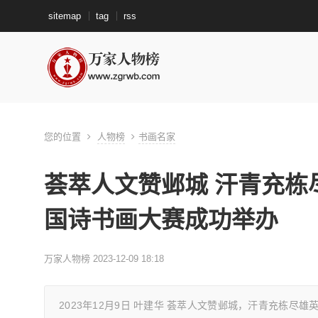
sitemap
tag
rss
您的位置
人物榜
书画名家
荟萃人文赞邺城 汗青充栋尽
国诗书画大赛成功举办
万家人物榜 2023-12-09 18:18
2023年12月9日 叶建华 荟萃人文赞邺城，汗青充栋尽