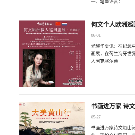
一、笔墨语言：
何文个人欧洲巡
06-01
光耀华夏讯：在纪念中
画展，在荷兰海牙世界
人阿克塞尔莱
书画进万家 诗
05-27
书画进万家诗文颂山河