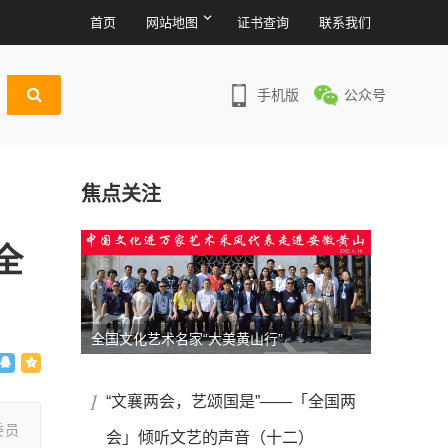
首页
网站地图
证书查询
联系我们
手机版
公众号
焦点关注
全
全国文化艺术名家“大美黄山行”
1
“文襄两会，艺颂国是”——「全国两
委员
会」倾听文艺的声音（十二）