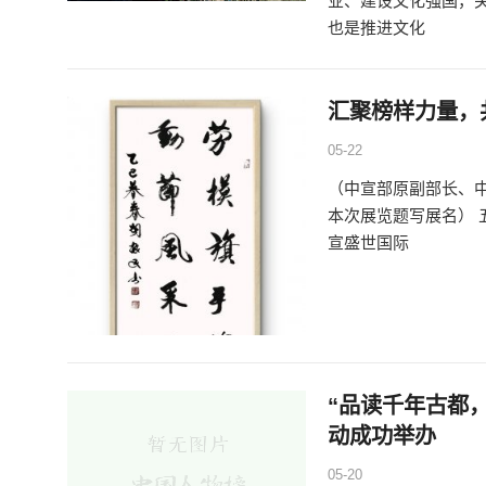
业、建设文化强国，
也是推进文化
汇聚榜样力量，
05-22
（中宣部原副部长、
本次展览题写展名）
宣盛世国际
“品读千年古都
动成功举办
05-20