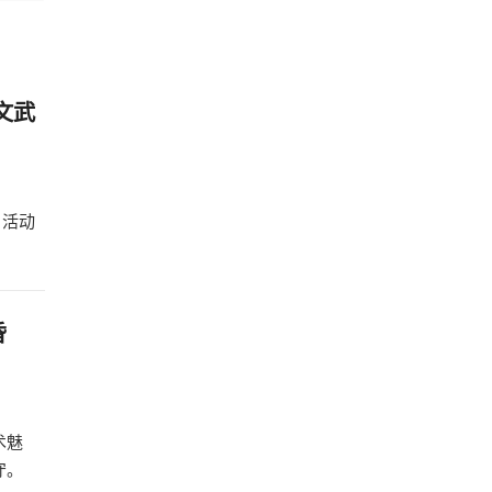
文武
。活动
昏
术魅
守。