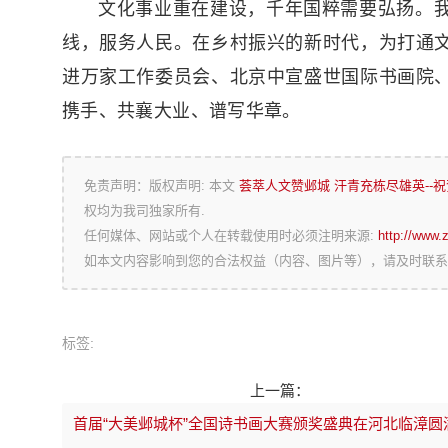
文化事业重在建设，千年国粹需要弘扬。
线，服务人民。在乡村振兴的新时代，为打通
进万家工作委员会、北京中宣盛世国际书画院
携手、共襄大业、谱写华章。
免责声明：版权声明: 本文
荟萃人文赞邺城 汗青充栋尽雄英--
权均为我司独家所有.
任何媒体、网站或个人在转载使用时必须注明来源:
http://www.
如本文内容影响到您的合法权益（内容、图片等），请及时联系
标签:
上一篇：
首届“大美邺城杯”全国诗书画大赛颁奖盛典在河北临漳圆