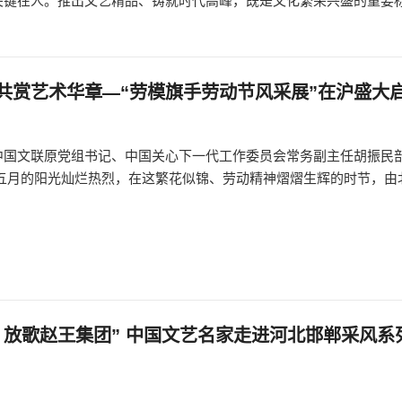
关键在人。推出文艺精品、铸就时代高峰，既是文化繁荣兴盛的重要
共赏艺术华章—“劳模旗手劳动节风采展”在沪盛大
中国文联原党组书记、中国关心下一代工作委员会常务副主任胡振民
 五月的阳光灿烂热烈，在这繁花似锦、劳动精神熠熠生辉的时节，由
，放歌赵王集团” 中国文艺名家走进河北邯郸采风系