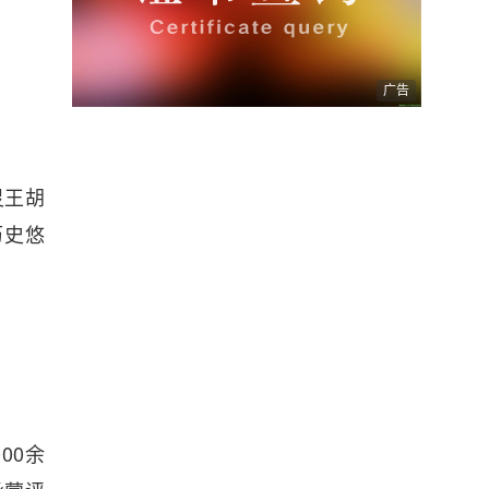
广告
灵王胡
历史悠
00余