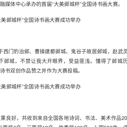
融媒体中心承办的首届“大美邺城杯”全国诗书画大赛。
限于西门豹治邺、曹操建都邺城、鬼谷子故居邺城，赵武
下邺城，不禁让我大开眼界，受益匪浅。懂得了邺城
诗书双创作品赞之并作为大赛投稿。
果良好，共收到来自全国各地诗词、书法、美术作品20