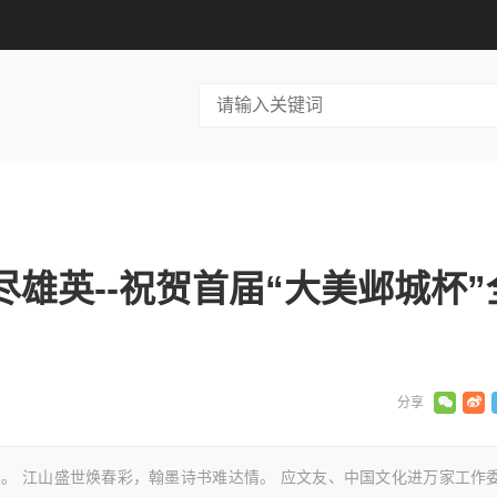
雄英--祝贺首届“大美邺城杯”
雄英。 江山盛世焕春彩，翰墨诗书难达情。 应文友、中国文化进万家工作