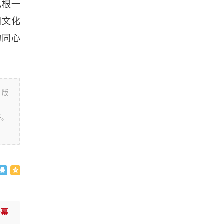
扎根一
国文化
构同心
，版
任。
开幕