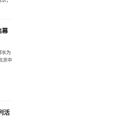
标识，
启幕
部长为
北京中
列活