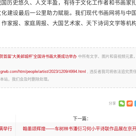
我国历史悠久、人文丰盈，有待于文化工作者和书画家
文化建设最后一公里助力赋能。我们现代书画网将与中
、作家报、家庭周报、大国艺术家、天下诗词文学等机
祝贺首届“大美邺城杯”全国诗书画大赛成功举办
中所有文字、图片和音视频元素
zgrwb.com/htm/people/artist/2023/1209/4994.html
, 违反者我司将依法追究责
本站，我们会及时删除处理。
下一篇：
满举行
翰墨颂辉煌——车树林书潘衍习何小平诗联作品展在京