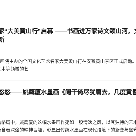
家“大美黄山行”启幕 ——书画进万家诗文颂山河，
新
际书画院主办的全国文化艺术名家大美黄山行在安徽黄山景区正式启动
武术等领域的艺
悠悠——姚鹰厦水墨画《阑干倚尽犹庸去，几度黄
的格局中，姚鹰厦的这幅水墨画作宛如一股清逸之风，以其独特的艺
蕴含着深邃的精神旨趣，彰显出传统水墨画在现代语境下的新变与坚