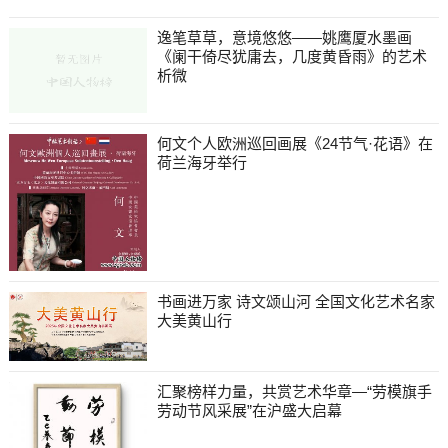
逸笔草草，意境悠悠——姚鹰厦水墨画
《阑干倚尽犹庸去，几度黄昏雨》的艺术
析微
何文个人欧洲巡回画展《24节气·花语》在
荷兰海牙举行
书画进万家 诗文颂山河 全国文化艺术名家
大美黄山行
汇聚榜样力量，共赏艺术华章—“劳模旗手
劳动节风采展”在沪盛大启幕