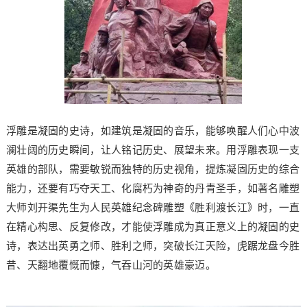
浮雕是凝固的史诗，如建筑是凝固的音乐，能够唤醒人们心中波
澜壮阔的历史瞬间，让人铭记历史、展望未来。用浮雕表现一支
英雄的部队，需要敏锐而独特的历史视角，提炼凝固历史的综合
能力，还要有巧夺天工、化腐朽为神奇的丹青圣手，如著名雕塑
大师刘开渠先生为人民英雄纪念碑雕塑《胜利渡长江》时，一直
在精心构思、反复修改，才能使浮雕成为真正意义上的凝固的史
诗，表达出英勇之师、胜利之师，突破长江天险，虎踞龙盘今胜
昔、天翻地覆慨而慷，气吞山河的英雄豪迈。