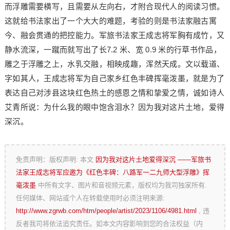
而浮雕需要横写，且需要从左向右，才附合现代人的阅读习惯。
这就给书法家出了一个大大的难题，考验的则是书法家融古寓
今、融会贯通的把控能力。军旅书法家王成志将军胸有成竹，又
静水流深，一蹴而就写出了长7.2 米、宽 0.9 米的行草书作品，
雕之于浮雕之上，水乳交融，相映成趣，浑然天成。文以载道、
字如其人，王成志将军为自己家乡红色丰碑挥毫泼墨，就是为了
表达自己对涉县这块红色热土的感恩之情和挚爱之情，诚如诗人
艾青所说：为什么我的眼中饱含泪水？因为我对这片土地，爱得
深沉。
免责声明：版权声明: 本文
因为我对这片土地爱得深沉 ——军旅书
法家王成志将军应邀为《红色丰碑：八路军一二九师大型浮雕》挥
毫泼墨
中所有文字、图片和音视频元素，版权均为我司独家所有.
任何媒体、网站或个人在转载使用时必须注明来源:
http://www.zgrwb.com/htm/people/artist/2023/1106/4981.html
, 违
反者我司将依法追究责任。如本文内容影响到您的合法权益（内