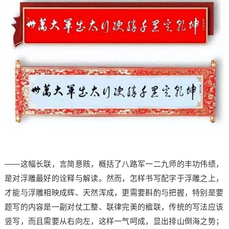
——这幅长联，言简意赅，概括了八路军一二九师的丰功伟绩，
是对浮雕最好的诠释与解读。然而，怎样书写配字于浮雕之上，
才能与浮雕相映成辉、天然浑成，更需要斟酌与把握，特别是要
题写的内容是一副对仗工整、联律完美的楹联，传统的写法应该
竖写，而且需要从右向左，这样一气呵成，显出排山倒海之势；