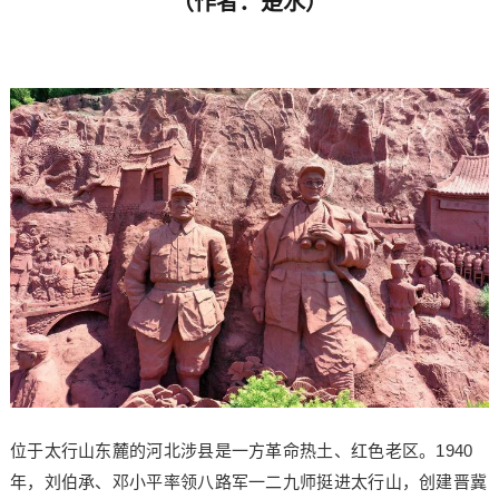
（
作者：
楚水
）
位于太行山东麓的河北涉县是一方革命热土、红色老区。1940
年，刘伯承、邓小平率领八路军一二九师挺进太行山，创建晋冀