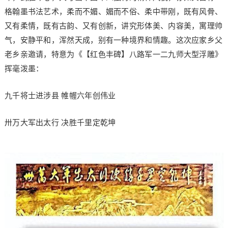
格翰墨书法艺术，柔而不媚、媚而不俗、柔中带刚，既有风骨、
又有柔情，既有古韵、又有创新，讲究形体美、内容美，寓理帅
气，安静平和，浑然天成，别有一种境界和情趣。这次应家乡父
老乡亲邀请，特意为《【红色丰碑】八路军一二九师大型浮雕》
挥毫泼墨：
九千将士进涉县 帷幄六年创伟业
卅万大军出太行 决胜千里定乾坤