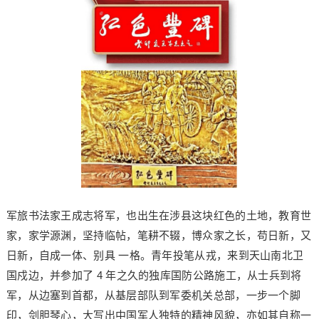
军旅书法家王成志将军，也出生在涉县这块红色的土地，教育世
家，家学源渊，坚持临帖，笔耕不辍，博众家之长，苟日新，又
日新，自成一体、别具 一格。青年投笔从戎，来到天山南北卫
国戍边，并参加了 4 年之久的独库国防公路施工，从士兵到将
军，从边塞到首都，从基层部队到军委机关总部，一步一个脚
印，剑胆琴心，大写出中国军人独特的精神风貌，亦如其自称一