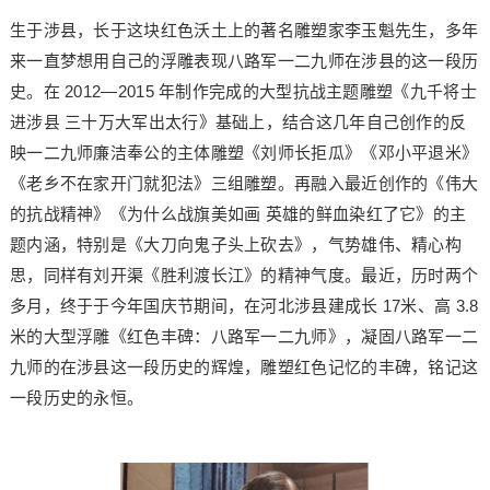
生于涉县，长于这块红色沃土上的著名雕塑家李玉魁先生，多年
来一直梦想用自己的浮雕表现八路军一二九师在涉县的这一段历
史。在 2012—2015 年制作完成的大型抗战主题雕塑《九千将士
进涉县 三十万大军出太行》基础上，结合这几年自己创作的反
映一二九师廉洁奉公的主体雕塑《刘师长拒瓜》《邓小平退米》
《老乡不在家开门就犯法》三组雕塑。再融入最近创作的《伟大
的抗战精神》《为什么战旗美如画 英雄的鲜血染红了它》的主
题内涵，特别是《大刀向鬼子头上砍去》，气势雄伟、精心构
思，同样有刘开渠《胜利渡长江》的精神气度。最近，历时两个
多月，终于于今年国庆节期间，在河北涉县建成长 17米、高 3.8
米的大型浮雕《红色丰碑：八路军一二九师》，凝固八路军一二
九师的在涉县这一段历史的辉煌，雕塑红色记忆的丰碑，铭记这
一段历史的永恒。