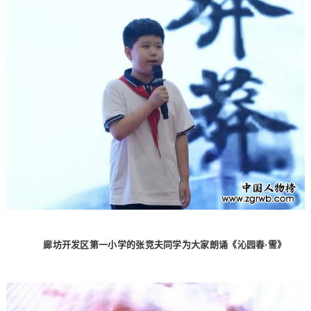
廊坊开发区第一小学的张竞夫同学为大家朗诵《沁园春·雪》