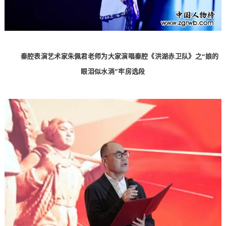
秦腔表演艺术家朱佩君老师为大家演唱秦腔《洪湖赤卫队》之“娘的
眼泪似水淌”牢房选段