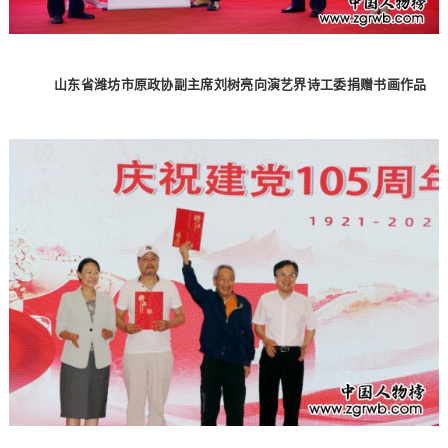
山东省潍坊市原政协副主席刘树亮向演艺界诗工委捐赠书画作品