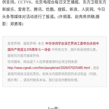
供支持。CCTV6、北京电视台每日文艺播报、东方卫视东方
新娱乐、爱奇艺、腾讯、优酷、搜狐、新浪、人民网、今日
头条等媒体对活动进行了报道。(许顺喜、赵亮亮供稿;摄
影：郑勇等)
免责声明：版权声明: 本文
中华诗词学会演艺界诗工委举办庆祝中
国共产党成立105周年七一诗会
中所有文字、图片和音视频元素，
版权均为我司独家所有.
任何媒体、网站或个人在转载使用时必须注明来源:
http://www.zgrwb.com/htm/people/art/2026/0702/5485.html
, 违反
者我司将依法追究责任。如本文内容影响到您的合法权益（内容、
图片等），请及时联系本站，我们会及时删除处理。
上一篇：