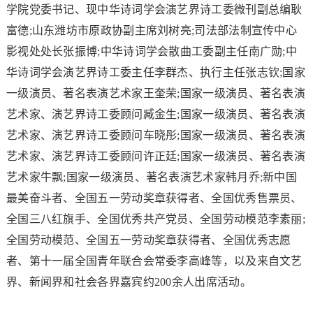
学院党委书记、现中华诗词学会演艺界诗工委微刊副总编耿
富德;山东潍坊市原政协副主席刘树亮;司法部法制宣传中心
影视处处长张振博;中华诗词学会散曲工委副主任南广勋;中
华诗词学会演艺界诗工委主任李群杰、执行主任张志钦;国家
一级演员、著名表演艺术家王奎荣;国家一级演员、著名表演
艺术家、演艺界诗工委顾问臧金生;国家一级演员、著名表演
艺术家、演艺界诗工委顾问车晓彤;国家一级演员、著名表演
艺术家、演艺界诗工委顾问许正廷;国家一级演员、著名表演
艺术家牛飘;国家一级演员、著名表演艺术家韩月乔;新中国
最美奋斗者、全国五一劳动奖章获得者、全国优秀售票员、
全国三八红旗手、全国优秀共产党员、全国劳动模范李素丽;
全国劳动模范、全国五一劳动奖章获得者、全国优秀志愿
者、第十一届全国青年联合会常委李高峰等，以及来自文艺
界、新闻界和社会各界嘉宾约200余人出席活动。