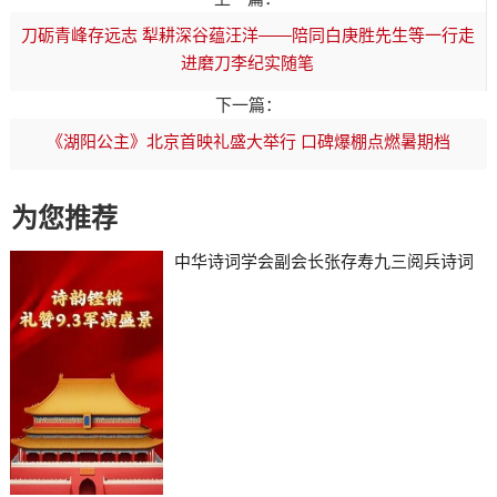
刀砺青峰存远志 犁耕深谷蕴汪洋——陪同白庚胜先生等一行走
进磨刀李纪实随笔
下一篇：
《湖阳公主》北京首映礼盛大举行 口碑爆棚点燃暑期档
为您推荐
中华诗词学会副会长张存寿九三阅兵诗词