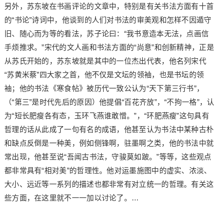
另外，苏东坡在书画评论的文章中，特别是有关书法方面有十首
的“书论”诗词中，他谈到的人们对书法的审美观和怎样不因遁守
旧、随心而为等的看法，苏子论曰：“我书意造本无法，点画信
手烦推求。”宋代的文人画和书法方面的“尚意”和创新精神，正是
从苏氏开始的，苏东坡就是其中的一位杰出代表，他名列宋代
“苏黄米蔡”四大家之首，他不仅是文坛的领袖，也是书坛的领
袖；他的书法《寒食帖》被历代一致公认为“天下第三行书”，
（“第三”是时代先后的原因）他提倡“百花齐放”，“不拘一格”，认
为“短长肥瘦各有态，玉环飞燕谁敢憎。”，“环肥燕瘦”这句具有
哲理的话从此成了一句有名的成语，他甚至认为书法中某种古朴
和缺点反倒是一种美，例如侧锋啊，驻墨啊之类，他的书法中就
常出现，他甚至说“吾闻古书法，守骏莫如跛。”等等，这些观点
都非常具有“相对美”的哲理性。他对运墨施图中的虚实、浓淡、
大小、远近等一系列的描述也都非常有对立统一的哲理。有关这
些方面，在这里就不一一加以讨论了。…