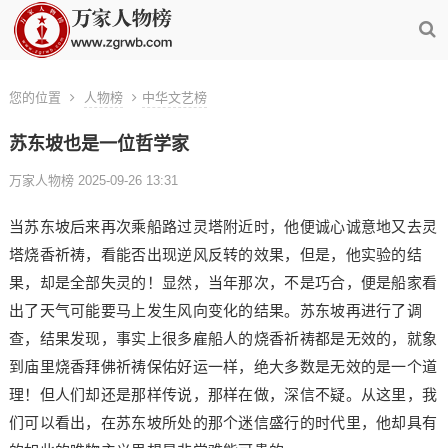
您的位置
人物榜
中华文艺榜
苏东坡也是一位哲学家
万家人物榜 2025-09-26 13:31
当苏东坡后来再次乘船路过灵塔附近时，他便诚心诚意地又去灵
塔烧香祈祷，看能否出现逆风反转的效果，但是，他实验的结
果，却是全部失灵的！显然，当年那次，不是巧合，便是船家看
出了天气可能要马上发生风向变化的结果。苏东坡再进行了调
查，结果发现，事实上很多雇船人的烧香祈祷都是无效的，就象
到庙里烧香拜佛祈祷保佑好运一样，绝大多数是无效的是一个道
理！但人们却还是那样传说，那样在做，深信不疑。从这里，我
们可以看出，在苏东坡所处的那个迷信盛行的时代里，他却具有