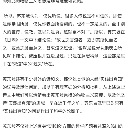
的如此的唯物主义思想是非常难能可贵的。
所以，苏东坡认为，仅凭听说、很多人传说是不可信的，即使
是你亲眼所见，仅凭你表面所看到的，也不一定是真的，至于别
人的宣传，说教，就以为是真，这就更不对了。所以，苏东坡在
《日喻》一文中下结论说：“故世之言道者，或即其所见而名
之，或莫之见而意之，皆求道之过也。”也就是说光凭他表面所
见就下结论，或压根儿就没见过，只是在意想猜测，这些都是属
于在“求道”中的“过失”所在。
苏东坡还有不少另外的诗和文，都说过类似的未经“实践出真知”
的误导及迷信问题，加以了有理有据的分析和批判。从上述这些
诗文中我们可以清楚看出苏东坡秉持的唯物主义态度，以及他坚
持“实践出真知”的思想，早在近千年之前，苏东坡就早已对只有
“实践出真知”的问题作出了科学的论断了。
苏东坡不仅对上述有关“实践论“方面的哲学问题有过深入浅出的