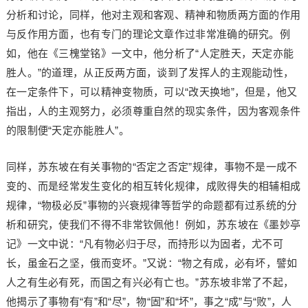
分析和讨论，同样，他对主观和客观、精神和物质两方面的作用
与反作用方面，也有专门的理论文章作过非常准确的研究。例
如，他在《三槐堂铭》一文中，他分析了“人定胜天，天定亦能
胜人。”的道理，从正反两方面，谈到了发挥人的主观能动性，
在一定条件下，可以精神变物质，可以“改天换地”，但是，他又
指出，人的主观努力，必须尊重自然的现实条件，因为客观条件
的限制便“天定亦能胜人”。
同样，苏东坡在有关事物的“否定之否定”规律，事物不是一成不
变的、而是经常发生变化的相互转化规律，成败得失的相辅相成
规律，“物极必反”事物的兴衰规律等哲学的命题都有过系统的分
析和研究，使我们不得不非常钦佩他！例如，苏东坡在《墨妙亭
记》一文中说：“凡有物必归于尽，而持形以为固者，尤不可
长，虽金石之坚，俄而变坏。”又说：“物之有成，必有坏，譬如
人之有生必有死，而国之有兴必有亡也。”苏东坡非常了不起，
他揭示了事物有“有”和“尽”，物“固”和“坏”，事之“成”与“败”，人