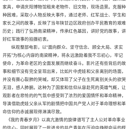
家具，申请庆阳博物馆租来老物件、旧文物，现场造景。克服种
种困难，采取小人物反映大事件，通过老师、红军战士、学生和
家长之间的故事，反映了当年陕甘边区政府创办平民教育的艰难
历史；践行了弘扬南梁精神，传承红色基因，讲好党的故事，讲
好红军故事的拍摄初衷。
纵观整部电影，以“面向群众、坚守信念、顾全大局、求实
开拓”为核心内容的南梁精神，将永远激励着我不忘初心，牢记
使命，为革命老区的全面发展而继续奋斗。影片还有些背后的故
事和细节没有完全呈现出来，比如片中虎娃和父亲离别的场面，
并没有撕心裂肺的哭喊，却又体现了父子在生死离别关头的欲哭
无泪，感人肺腑。这种为了国家和信仰从容赴死的英雄气概，让
观影者在悲怆的的气氛中感受到了浓烈的爱国情怀和革命精神，
导演借助虎娃父亲从军的剧情把中国共产党人对于革命理想和革
命信仰的赤诚展现得淋漓尽致。
《我的青春岁月》以高亢激情的旋律谱写了主人公对革命事业
的信心，同时展现了一批进步的共产青年在压迫中挣脱命运的桎