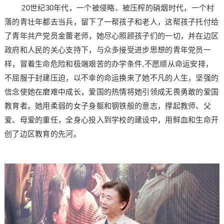
20世纪30年代，一个被侵略、被压榨的硝烟时代，一个村
落的青壮年都去当兵，留下了一帮孩子和老人，这帮孩子托付给
了青年共产党员金蕾老师，她尽心照顾孩子们的一切，并在边区
政府和人民的关心支持下，与众多接受进步思想的青年党员一
样，冒着生命危险和极端艰苦的办学条件,不愿顺从命运安排，
不屈服于封建压迫，以不幸的命运换来了她不凡的人生，坚强的
信念使她在磨难中成长，爱国的热情将她引领成无畏勇敢的爱国
教育者。她用柔弱的女子身躯和钢铁般的意志，撑起教师、父
爱、母爱的重任，全身心投入到学校的建设中，用鲜血和生命开
创了边区教育的先河。