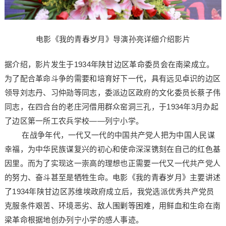
电影《我的青春岁月》导演孙亮详细介绍影片
据介绍，影片发生于1934年陕甘边区革命委员会在南梁成立。
为了配合革命斗争的需要和培育好下一代，具有远见卓识的边区
领导刘志丹、习仲勋等同志，委派边区政府的文化委员长蔡子伟
同志，在四合台的老庄河借用群众窑洞三孔，于1934年3月办起
了边区第一所工农兵学校——列宁小学。
在战争年代，一代又一代的中国共产党人把为中国人民谋
幸福，为中华民族谋复兴的初心和使命深深镌刻在自己的红色基
因里。而为了实现这一崇高的理想也正需要一代又一代共产党人
的努力、奋斗甚至是牺牲生命。电影《我的青春岁月》主要讲述
了1934年陕甘边区苏维埃政府成立后，我党选派优秀共产党员
克服条件艰苦、环境恶劣、敌人围剿等困难，用鲜血和生命在南
梁革命根据地创办列宁小学的感人事迹。