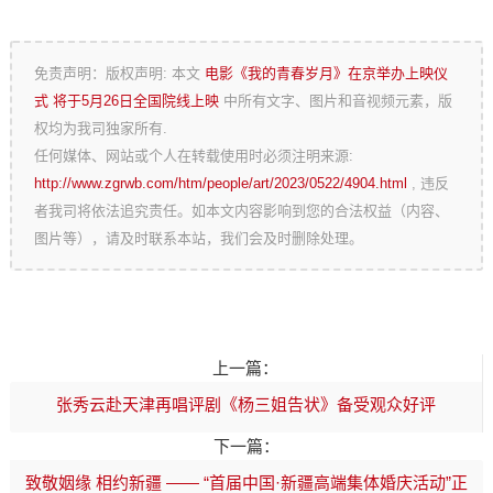
免责声明：版权声明: 本文
电影《我的青春岁月》在京举办上映仪
式 将于5月26日全国院线上映
中所有文字、图片和音视频元素，版
权均为我司独家所有.
任何媒体、网站或个人在转载使用时必须注明来源:
http://www.zgrwb.com/htm/people/art/2023/0522/4904.html
, 违反
者我司将依法追究责任。如本文内容影响到您的合法权益（内容、
图片等），请及时联系本站，我们会及时删除处理。
上一篇：
张秀云赴天津再唱评剧《杨三姐告状》备受观众好评
下一篇：
致敬姻缘 相约新疆 —— “首届中国·新疆高端集体婚庆活动”正