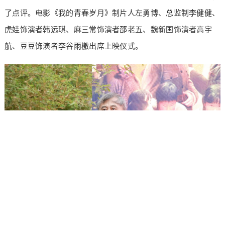
了点评。电影《我的青春岁月》制片人左勇博、总监制李健健、
虎娃饰演者韩远琪、麻三常饰演者邵老五、魏新国饰演者高宇
航、豆豆饰演者李谷雨檄出席上映仪式。