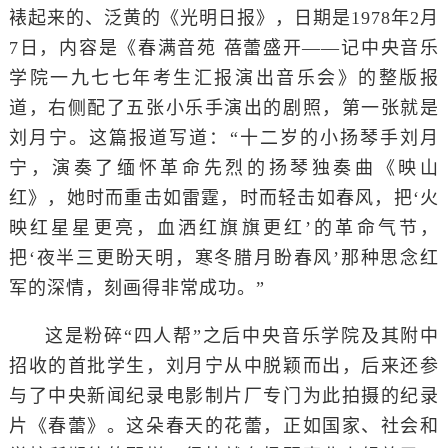
裱起来的、泛黄的《光明日报》，日期是1978年2月
7日，内容是《春满音苑 蓓蕾盛开——记中央音乐
学院一九七七年考生汇报演出音乐会》的整版报
道，右侧配了五张小乐手演出的剧照，第一张就是
刘月宁。这篇报道写道：“十二岁的小扬琴手刘月
宁，演奏了缅怀革命先烈的扬琴独奏曲《映山
红》，她时而重击如雷霆，时而轻击如春风，把‘火
映红星星更亮，血洒红旗旗更红’的革命气节，
把‘夜半三更盼天明，寒冬腊月盼春风’那种思念红
军的深情，刻画得非常成功。”
这是粉碎“四人帮”之后中央音乐学院及其附中
招收的首批学生，刘月宁从中脱颖而出，后来还参
与了中央新闻纪录电影制片厂专门为此拍摄的纪录
片《春蕾》。这朵春天的花蕾，正如国家、社会和