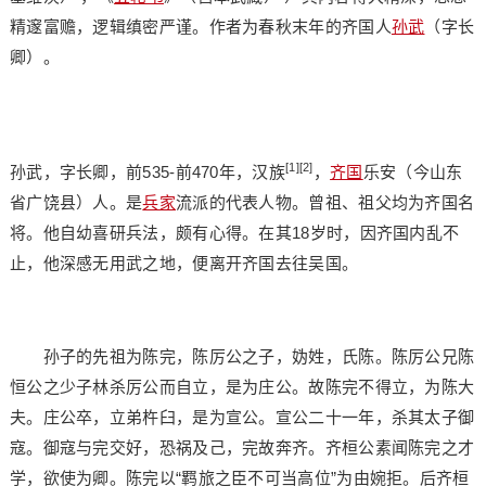
精邃富赡，逻辑缜密严谨。作者为春秋末年的齐国人
孙武
（字长
卿）。
[1]
[2]
孙武，字长卿，前535-前470年，汉族
，
齐国
乐安（今山东
省广饶县）人。是
兵家
流派的代表人物。曾祖、祖父均为齐国名
将。他自幼喜研兵法，颇有心得。在其18岁时，因齐国内乱不
止，他深感无用武之地，便离开齐国去往吴国。
孙子的先祖为陈完，陈厉公之子，妫姓，氏陈。陈厉公兄陈
恒公之少子林杀厉公而自立，是为庄公。故陈完不得立，为陈大
夫。庄公卒，立弟杵臼，是为宣公。宣公二十一年，杀其太子御
寇。御寇与完交好，恐祸及己，完故奔齐。齐桓公素闻陈完之才
学，欲使为卿。陈完以“羁旅之臣不可当高位”为由婉拒。后齐桓