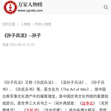
您的位置
人物榜
传奇人物榜
《孙子兵法》--孙子
百度 2011-08-15 21:23
《孙子兵法》又称《孙武兵法》、《吴孙子兵法》、《孙子兵
书》、《孙武兵书》等，英文名为《The Art of War》，是中国
古典军事文化遗产中的璀璨瑰宝，是中国优秀文化传统的重要组
成部分。是世界三大兵书之一（另外两部是：《
战争论
》（克劳
塞维茨） ，《
五轮书
》（宫本武藏） ）其内容博大精深，思想