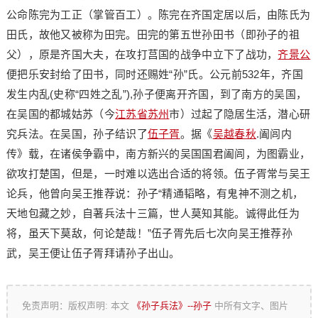
公命陈完为工正（掌管百工）。陈完在齐国定居以后，由陈氏为
田氏，故他又被称为田完。田完的第五世孙田书（即孙子的祖
父），原是齐国大夫，在攻打莒国的战争中立下了战功，
齐景公
便把乐安封给了田书，同时还赐姓“孙”氏。公元前532年，齐国
发生内乱(史称“四姓之乱”),孙子便离开齐国，到了南方的吴国，
在吴国的都城姑苏（今
江苏省
苏州
市）过起了隐居生活，潜心研
究兵法。在吴国，孙子结识了
伍子胥
。据《
吴越春秋
.阖闾内
传》载，在诸侯争霸中，南方新兴的吴国国君阖闾，为图霸业，
欲攻打楚国，但是，一时难以选出合适的将领。伍子胥常与吴王
论兵，他曾向吴王推荐说：孙子“精通韬略，有鬼神不测之机，
天地包藏之妙，自著兵法十三篇，世人莫知其能。诚得此任为
将，虽天下莫敌，何论楚哉！”伍子胥先后七次向吴王推荐孙
武，吴王便让伍子胥拜请孙子出山。
免责声明：版权声明: 本文
《孙子兵法》--孙子
中所有文字、图片