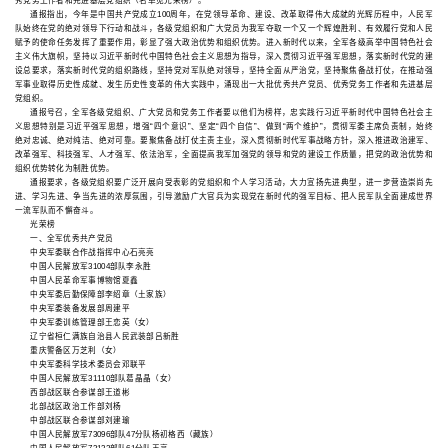
秀党务工作者和先进基层党组织（名单见光荣榜）。
通报指出，今年是中国共产党成立100周年，在党领导革命、建设、改革取得伟大成就的光辉历程中，人民军
队始终在党的绝对领导下行动和战斗，各级党组织和广大党员为我军夺取一个又一个辉煌胜利、有效履行党和人民
赋予的使命任务发挥了重要作用，彰显了强大政治优势和组织优势。进入新时代以来，全军各级高举中国特色社会
主义伟大旗帜，坚持以习近平新时代中国特色社会主义思想为指导，深入贯彻习近平强军思想，落实新时代党的建
设总要求，落实新时代党的组织路线，坚持党对军队绝对领导，坚持全面从严治党，坚持聚焦备战打仗，在推动强
军事业取得历史性成就、发生历史性变革的伟大实践中，涌现出一大批优秀共产党员、优秀党务工作者和先进基层
党组织。
通报号召，全军各级党组织、广大党员和党务工作者要以他们为榜样，忠实践行习近平新时代中国特色社会主
义思想特别是习近平强军思想，增强“四个意识”、坚定“四个自信”、做到“两个维护”，贯彻军委主席负责制，始终
绝对忠诚、绝对纯洁、绝对可靠。要聚焦备战打仗主责主业，深入贯彻新时代军事战略方针，深入推进政治建军、
改革强军、科技强军、人才强军、依法治军，全面提高我军加强党的领导和党的建设工作质量，把党的政治优势和
组织优势转化为制胜优势。
通报要求，各级党组织要广泛开展向受表彰的党组织和个人学习活动，大力宣扬先进典型，进一步营造崇尚先
进、学习先进、争当先进的浓厚氛围，引导激励广大官兵为实现党在新时代的强军目标、把人民军队全面建成世界
一流军队而不懈奋斗。
光荣榜
一、全军优秀共产党员
中央军委联合作战指挥中心石亮亮
中国人民解放军31004部队李永胜
中国人民革命军事博物馆夏鑫
中央军委后勤保障部李绍章（土家族）
中央军委装备发展部周建平
中央军委训练管理部王恋英（女）
辽宁省桓仁满族自治县人民武装部吕新胜
重庆警备区万芝利（女）
中央军委科学技术委员会邓联平
中国人民解放军31110部队葛晶晶（女）
西部战区联合参谋部王道彬
北部战区政治工作部刘杨
中部战区联合参谋部刘建瑜
中国人民解放军73096部队47分队杨初格西（藏族）