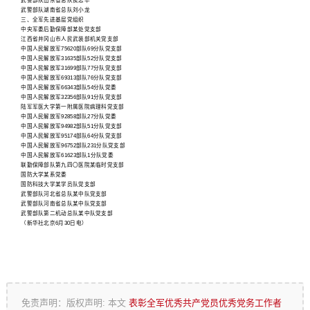
武警部队山东省总队侯忠华
武警部队湖南省总队刘小龙
三、全军先进基层党组织
中央军委后勤保障部某处党支部
江西省井冈山市人民武装部机关党支部
中国人民解放军75620部队69分队党支部
中国人民解放军31635部队52分队党支部
中国人民解放军31699部队77分队党支部
中国人民解放军69313部队76分队党支部
中国人民解放军66343部队54分队党委
中国人民解放军32356部队91分队党支部
陆军军医大学第一附属医院病理科党支部
中国人民解放军92858部队27分队党委
中国人民解放军94982部队51分队党支部
中国人民解放军95174部队64分队党支部
中国人民解放军96752部队231分队党支部
中国人民解放军61623部队1分队党委
联勤保障部队第九四〇医院某临时党支部
国防大学某系党委
国防科技大学某学员队党支部
武警部队河北省总队某中队党支部
武警部队河南省总队某中队党支部
武警部队第二机动总队某中队党支部
（新华社北京6月30日电）
免责声明：版权声明: 本文
表彰全军优秀共产党员优秀党务工作者