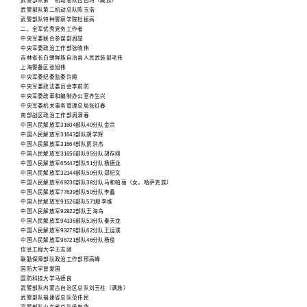
武警部队第一机动总队西西玛（藏族）
武警部队第二机动总队陈玉浩
武警部队特种警察学院杜振高
二、全军优秀党务工作者
中央军委联合参谋部周喆
中央军委政治工作部张晓伟
吉林省长白朝鲜族自治县人民武装部毛伟
上海警备区张旭伟
中央军委纪委监委许飚
中央军委政法委员会李前防
中央军委改革和编制办公室齐生兴
中央军委机关事务管理总局张红春
南部战区政治工作部周满春
中国人民解放军31604部队40分队金宗
中国人民解放军31643部队胡学辉
中国人民解放军31664部队贾洪杰
中国人民解放军31656部队95分队胡存刚
中国人民解放军65447部队51分队杨德龙
中国人民解放军32144部队50分队郑纪文
中国人民解放军69236部队38分队马和帕丽（女，哈萨克族）
中国人民解放军77639部队50分队李鑫
中国人民解放军91526部队571舰李维
中国人民解放军92822部队王海鸟
中国人民解放军94136部队53分队秦天龙
中国人民解放军93279部队62分队王运璞
中国人民解放军96721部队46分队杨俊
信息工程大学王志刚
联勤保障部队政治工作部邢高峰
国防大学曾爱国
国防科技大学马德良
武警部队内蒙古自治区总队刘玉柱（满族）
武警部队福建省总队范伟民