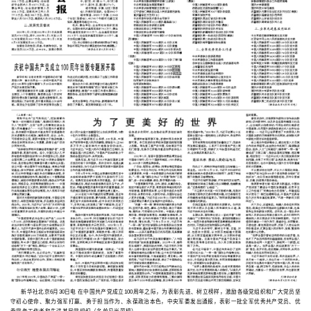
新华社北京6月30日电 在中国共产党成立100周年之际，为表彰先进、树立榜样，激励各级党组织和广大党员坚
守初心使命、聚力强军打赢、勇于担当作为、永葆政治本色，中央军委发出通报，表彰一批全军优秀共产党员、优