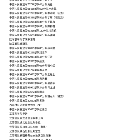
中国人民解放军73132部队61分队王亮
中国人民解放军75738部队41分队黄鑫
中国人民解放军65426部队500分队李庆昆
中国人民解放军61267部队31分队李燕曦（回族）
中国人民解放军66336部队51分队丁辉（锡伯族）
中国人民解放军69215部队34分队王焯冉
中国人民解放军69316部队82分队陈祥榕
中国人民解放军69316部队162分队肖思远
中国人民解放军77629部队60分队杨祥国
陆军装甲兵学院单东升
陆军某院韩珺礼
中国人民解放军92815部队85分队薛永鹏
中国人民解放军92229部队刘志华
中国人民解放军92941部队44分队汪浩
中国人民解放军93357部队姚凯
中国人民解放军95848部队68分队张小斌
中国人民解放军93792部队席吉虎
中国人民解放军95662部队72分队王胜全
中国人民解放军95983部队杨选春
中国人民解放军96897部队63分队盛德华
中国人民解放军96901部队24分队肖龙旭
中国人民解放军63672部队田宙
中国人民解放军75841部队60分队翁春芳（彝族）
中国人民解放军32523部队黄浩
西部战区总医院徐朝霞（女）
中国人民解放军32677部队张俊凯
军事科学院尹浩
武警部队黑龙江省总队李玉峰
武警部队湖北省总队刘鲁运
武警部队四川省总队布哈（彝族）
武警部队陕西省总队郑宝宝
武警部队新疆维吾尔自治区总队刘琳