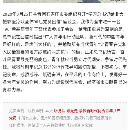
2020年3月25日共青团石家庄市委组织召开“学习总书记给北大
援鄂医疗队全体90后党员回信”座谈会，我作为全市唯一一名
“90”后基层青年干警代表参加了会议。给我印象最为深刻的是，
总书记在回信时指出“广大青年用行动证明，新时代的中国青年
是好样的，是堪当大任的”，并勉励所有当代青年“让青春在党和
人民最需要的地方绽放绚丽之花”。的确，正如总书记所言，奋
斗是青春最亮丽的底色，青年就应当勇立时代潮头、争做时代先
锋。我将时刻牢记总书记的谆谆教导和殷切期望，不忘初心、牢
记使命，戒骄戒躁、砥砺奋进，在平凡的工作岗位上，发挥好一
名青年党员的作用，努力为建设现代省会、经济强市贡献自己的
青春力量。
免责声明：版权声明: 本文
听党话 跟党走 争做新时代优秀青年共产
党员
中所有文字、图片和音视频元素，版权均为我司独家所有.
任何媒体、网站或个人在转载使用时必须注明来源: