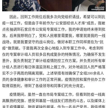
因此，回到工作岗位后我多次向党组织请战，希望可以到抗
疫一线工作，但是由于年前作为“公安部经侦人才库”成员，我被
点名抽调到石家庄市公安局专案组工作，我的申请始终未得到批
准。后来我想明白了，党和人民哪里需要我，哪里就是我的一线
战场，就是我要坚守的战斗岗位，做好本职工作同样是在为“抗
疫”做贡献。于是我再次全身心地投入到专案工作中。考虑到所
在的专案审计组人员较多且构成复杂的特殊情况，为确保不发生
意外，我负责制定了审计组疫情防控工作方案，并负责对所有审
计组人员进行每日体温监测和上报工作，对外地返回人员严格落
实不少于两周的隔离观察。上述举措有效确保了全组200余名人
员的身体健康和审计工作的正常开展。疫情防控和案件侦办工作
取得双胜利，得到了各级领导和同事们的充分肯定。
疫情期间，虽然一直在市局专案组工作，但看到防疫一线高
高飘扬的党旗、感受到基层一线战友们昂扬的斗志，以及媒体上
关于疫情蔓延、物资紧缺的报道，作为一名共产党员，我倍感焦