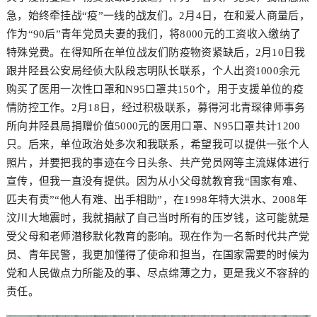
急，始终牵挂战“疫”一线的战友们。2月4日，在和爱人商量后，
作为“90后”青年党员夫妻的我们，将8000元的工资收入缴纳了
特殊党费。在得知所在单位战友们防疫物资紧缺后，2月10日我
跟井陉县公安局经侦大队段志明队长联系，个人出资1000余元
购买了医用一次性口罩和N95口罩共150个，用于支援单位的疫
情防控工作。2月18日，经过积极联系，募得河北青琛律师事务
所向井陉县局捐赠价值5000元的医用口罩、N95口罩共计1200
只。后来，单位政治处多次和我联系，希望我可以提供一张个人
照片，并要把我的事迹在今日头条、共产党员网等主流媒体进行
宣传，但我一直没有提供。因为从小父母就教育我“国家有难、
匹夫有责”“他人有难、出手相助”，在1998年特大洪水、2008年
汶川大地震时，我就捐献了自己当时所有的压岁钱，这可能就是
受父母和老师潜移默化教育的影响。现在作为一名新时代共产党
员、青年民警，我更加懂得了使命和担当，在国家需要的时候为
党和人民做点力所能及的事、尽点绵薄之力，更是我义不容辞的
责任。