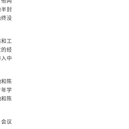
。他两
地半封
始终没
旨和工
败的经
跨入中
他和陈
青年学
他和陈
。会议