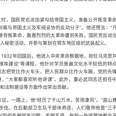
之时，国民党右派加紧勾结帝国主义，准备公开叛变革
制裁与帝国主义及军阀妥协的反动分子”。他还预言：“
相继背叛革命，轰轰烈烈的大革命遭到失败。国民党反动
入秘密活动，并参与筹划在鄂东地区组织武装起义。
。1932年回国后，他进入中央革命根据地，担任马克思
维埃建设”等课程。他针对学员普遍文化水平较低的特
同志把党比作火车头，把人民群众比作火车厢，党的先
，“大家都喜欢听他讲课”。此外，董必武同志还担任
和法制建设等方面作出突出贡献。
加长征。一路上，他“经历了千山万水，苦雨凄风”。“苗山
步伐。在后勤部卫生队干部休养连，人们敬称他是“三
出现的各种突发问题；手脚不停，每到一处宿营地都会