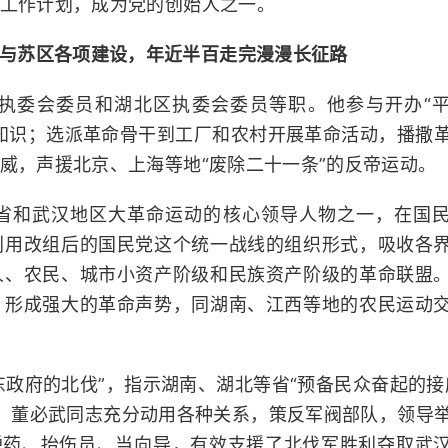
工作计划，成为党的创始人之一。
与苏区各项建设，年近半百走完漫漫长征路
执委会委员和湖北区执委会委员等职。他参与开办“
知识；选派革命骨干到工厂和农村开展革命活动，播撒
威，声援北京、上海等地“废除二十一条”的反帝运动。
省和武汉地区大革命运动的核心领导人物之一，在国
利用改组后的国民党这个统一战线的组织形式，吸收各
人、农民、城市小资产阶级和民族资产阶级的革命联盟
，形成强大的革命声势，同湖南、江西等地的农民运动
广东政府的北伐”，指示湖南、湖北等省“预备民众奋起的接
，董必武同志充分动用各种关系，策反军阀部队，领导
弹药、抬伤员、当向导，有效支援了北伐军胜利夺取武