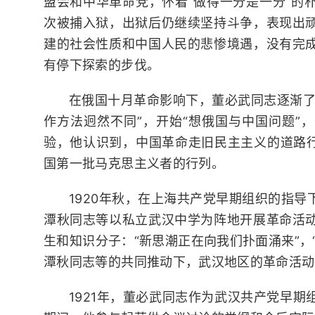
盟会和中华革命党，怀着“做得一分是一分”的
次被捕入狱，出狱后仍继续坚持斗争，表现出
建的社会性质和中国人民的悲惨境遇，没有完
有停下探索的步伐。
在俄国十月革命影响下，董必武同志逐渐了
作方法迥然不同”，开始“想俄国与中国问题”
验，他认识到，中国革命走旧民主主义的道路行
国第一批马克思主义者的行列。
1920年秋，在上海共产党早期组织的指
潭秋同志等以私立武汉中学为阵地开展革命活
生和知识分子：“新思潮正在向我们扑面涌来”，
潭秋同志等的共同推动下，武汉地区的革命活动
1921年，董必武同志作为武汉共产党早