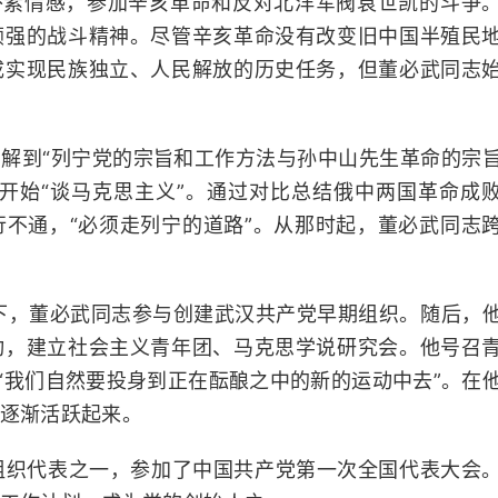
朴素情感，参加辛亥革命和反对北洋军阀袁世凯的斗争
顽强的战斗精神。尽管辛亥革命没有改变旧中国半殖民
成实现民族独立、人民解放的历史任务，但董必武同志
解到“列宁党的宗旨和工作方法与孙中山先生革命的宗
，开始“谈马克思主义”。通过对比总结俄中两国革命成
不通，“必须走列宁的道路”。从那时起，董必武同志
导下，董必武同志参与创建武汉共产党早期组织。随后，
动，建立社会主义青年团、马克思学说研究会。他号召
“我们自然要投身到正在酝酿之中的新的运动中去”。在
逐渐活跃起来。
期组织代表之一，参加了中国共产党第一次全国代表大会