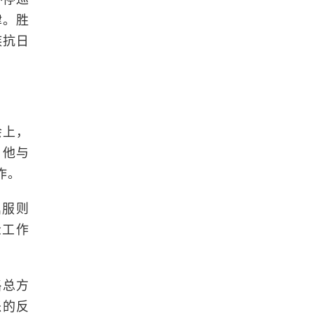
律。胜
族抗日
会上，
，他与
作。
屈服则
众工作
略总方
派的反