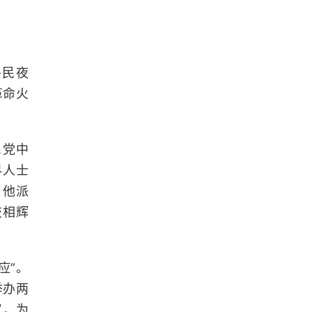
平民夜
革命火
民党中
界人士
。他派
交相辉
应”。
举办两
汉，为