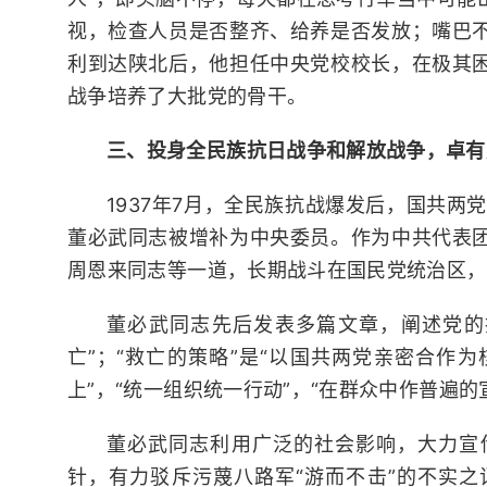
视，检查人员是否整齐、给养是否发放；嘴巴
利到达陕北后，他担任中央党校校长，在极其
战争培养了大批党的骨干。
三、投身全民族抗日战争和解放战争，卓有
1937年7月，全民族抗战爆发后，国共两
董必武同志被增补为中央委员。作为中共代表
周恩来同志等一道，长期战斗在国民党统治区，
董必武同志先后发表多篇文章，阐述党的
亡”；“救亡的策略”是“以国共两党亲密合作
上”，“统一组织统一行动”，“在群众中作普遍的
董必武同志利用广泛的社会影响，大力宣
针，有力驳斥污蔑八路军“游而不击”的不实