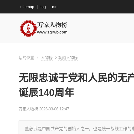
sitemap
tag
rss
您的位置
人物榜
功勋人物榜
无限忠诚于党和人民的无产
诞辰140周年
万家人物榜 2026-03-06 12:47
董必武是中国共产党的创始人之一，也是统一战线工作的