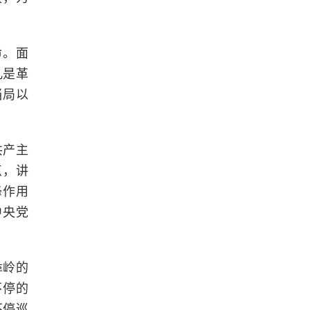
命。面
凡是革
当局以
共产主
点，讲
锋作用
中央党
彝岭的
不停的
不停巡