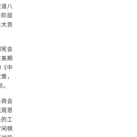
报道八
各阶层
重大贡
制宪会
在美期
的《中
政策，
员。
协商会
在周恩
处的工
“闲棋