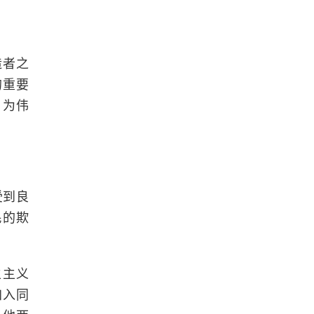
造者之
的重要
，为伟
受到良
民的欺
主主义
加入同