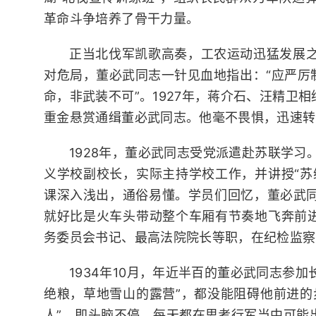
革命斗争培养了骨干力量。
正当北伐军凯歌高奏，工农运动迅猛发展
对危局，董必武同志一针见血地指出：“应严厉
命，非武装不可”。1927年，蒋介石、汪精卫
重金悬赏通缉董必武同志。他毫不畏惧，迅速转
1928年，董必武同志受党派遣赴苏联学习
义学校副校长，实际主持学校工作，并讲授“苏
课深入浅出，通俗易懂。学员们回忆，董必武
就好比是火车头带动整个车厢有节奏地飞奔前进
务委员会书记、最高法院院长等职，在纪检监察
1934年10月，年近半百的董必武同志参
绝粮，草地雪山的露营”，都没能阻碍他前进的
人”，即头脑不停，每天都在思考行军当中可能