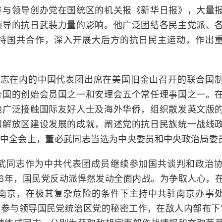
参与领导创办党在国统区的机关报《新华日报》，大量
领导的抗日武装力量的影响。他广泛团结各民主党派、
持国共合作，深入开展大后方的抗日民主运动，作出
武同志在内的中国代表团出席在美国旧金山召开的联合国
合国的创始会员国之一和安理会五个常任理事国之一。
他广泛接触国际友好人士及海外华侨，组织散发英文版
和解放区建设发展的成就，阐述党的抗日民族统一战线
中全会上，董必武同志当选为中央委员和中央政治局委
武同志作为中共代表团成员继续参加国共谈判和政治
46年，国民党反动派悍然发动全面内战。为争取人心，
南京，在极其复杂危险的条件下主持中共驻南京办事
参与领导国民党统治区党的秘密工作，在敌人内部布下