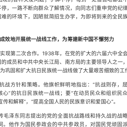
不停，一路不断向群众了解情况，向同志们重申党的纪
困难的环境下，因陋就简招生办学，为即将到来的全民
成效地开展统一战线工作，为筹建新中国不懈努力
党实现第二次合作。1938年，在党的扩大的六届六中全
团的成员和中共中央长江局、南方局的主要领导人之一
为巩固和扩大抗日民族统一战线做了大量艰苦细致的工
抗战方针和策略。他旗帜鲜明地指出：“抗战则存，
为核心”的抗日民族统一战线；要“在动员民众和组织民
宣传和解释”，“提高全国人民的民族意识和爱国心”。
传毛泽东同志提出的党的全面抗战路线和持久战的战
之词。他作为国民参政会的中共参政员，对国民党顽固