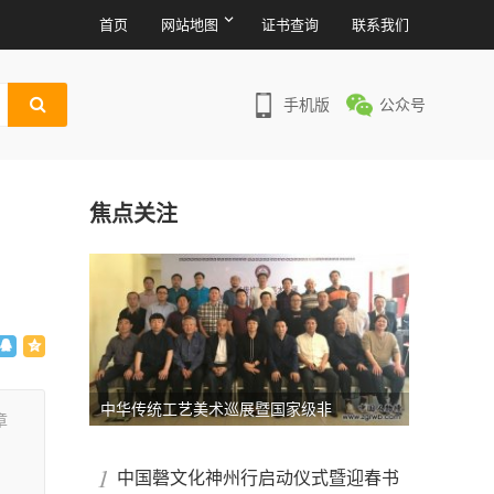
首页
网站地图
证书查询
联系我们
手机版
公众号
焦点关注
中华传统工艺美术巡展暨国家级非
章
1
中国磬文化神州行启动仪式暨迎春书