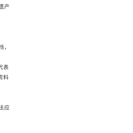
遗产
档，
代表
资料
法应