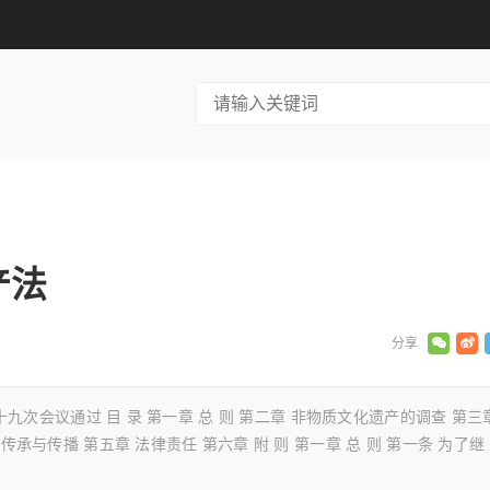
产法
九次会议通过 目 录 第一章 总 则 第二章 非物质文化遗产的调查 第三
与传播 第五章 法律责任 第六章 附 则 第一章 总 则 第一条 为了继