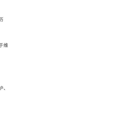
历
于维
护、