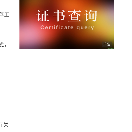
存工
式，
广告
有关