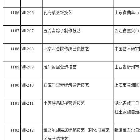
1186
Ⅷ
-206
孔府菜烹饪技艺
山东省曲阜市
1187
Ⅷ
-207
五芳斋粽子制作技艺
浙江省嘉兴市
1188
Ⅷ
-208
北京四合院传统营造技艺
中国艺术研究
1189
Ⅷ
-209
雁门民居营造技艺
山西省忻州市
1190
Ⅷ
-210
石库门里弄建筑营造技艺
上海市黄浦区
1191
Ⅷ
-211
土家族吊脚楼营造技艺
湖北省咸丰县
柱土家族自治
1192
Ⅷ
-212
维吾尔族民居建筑技艺（阿依旺赛来
新疆维吾尔自
民居营造技艺）