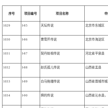
序号
项目编号
项目名称
申
1029
I-85
天坛传说
北京市东城区
1030
I-86
曹雪芹传说
北京市海淀区
1031
I-87
契丹始祖传说
河北省平泉县
1032
I-88
赵氏孤儿传说
山西省盂县
1033
I-89
白马拖缰传说
山西省晋城市城
1034
I-90
舜的传说
山西省沁水县，