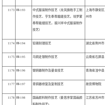
1173
Ⅷ
-193
中式服装制作技艺（龙凤旗袍手工制
上海市静安区
作技艺、亨生奉帮裁缝技艺，培罗蒙
州市
奉帮裁缝技艺，振兴祥中式服装制作
技艺）
1174
Ⅷ
-194
铅锡刻镂技艺
湖北省荆州市
1175
Ⅷ
-195
乌铜走银制作技艺
云南省石屏县
1176
Ⅷ
-196
银铜器制作及鎏金技艺
青海省湟中县
1177
Ⅷ
-197
青铜器修复及复制技艺
故宫博物院
1178
Ⅷ
-198
国画颜料制作技艺（姜思序堂国画颜
江苏省苏州市
料制作技艺
)