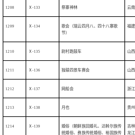
1208
Ⅹ
-133
祭寨神林
云
1209
Ⅹ
-134
歌会（瑞云四月八、四十八寨歌
福
节）
1210
Ⅹ
-135
尉村跑鼓车
山
1211
Ⅹ
-136
独辕四景车赛会
山
1212
Ⅹ
-137
网船会
浙
1213
Ⅹ
-138
月也
贵
1214
Ⅹ
-139
婚俗（朝鲜族回婚礼、达斡尔族传
吉
统婚俗、彝族传统婚俗、裕固族传
龙