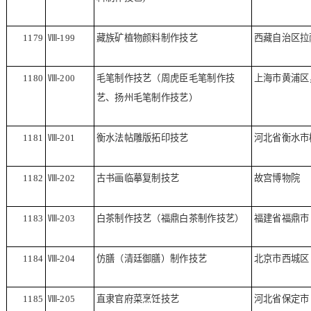
1179
Ⅷ
-199
藏族矿植物颜料制作技艺
西藏自治区拉
1180
Ⅷ
-200
毛笔制作技艺（周虎臣毛笔制作技
上海市黄浦区
艺、扬州毛笔制作技艺）
1181
Ⅷ
-201
衡水法帖雕版拓印技艺
河北省衡水市
1182
Ⅷ
-202
古书画临摹复制技艺
故宫博物院
1183
Ⅷ
-203
白茶制作技艺（福鼎白茶制作技艺）
福建省福鼎市
1184
Ⅷ
-204
仿膳（清廷御膳）制作技艺
北京市西城区
1185
Ⅷ
-205
直隶官府菜烹饪技艺
河北省保定市