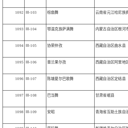
1092
Ⅲ
-103
棕扇舞
云南省元江哈尼族
1093
Ⅲ
-104
鄂温克族萨满舞
内蒙古自治区根河
1094
Ⅲ
-105
协荣仲孜
西藏自治区曲水县
1095
Ⅲ
-106
普兰果尔孜
西藏自治区阿里地
1096
Ⅲ
-107
陈塘夏尔巴歌舞
西藏自治区定结县
1097
Ⅲ
-108
巴当舞
甘肃省岷县
1098
Ⅲ
-109
安昭
青海省互助土族自