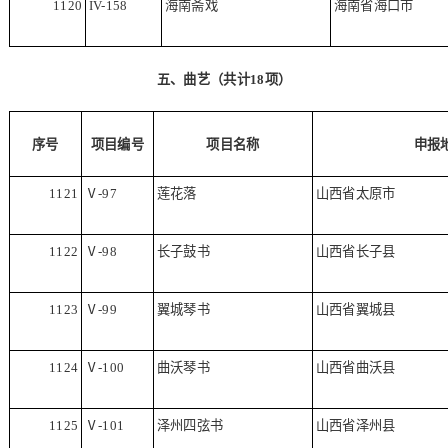
1120
IV-158
海南斋戏
海南省海口市
五、曲艺（共计
18
项）
序号
项目编号
项目名称
申报
1121
Ⅴ
-97
莲花落
山西省太原市
1122
Ⅴ
-98
长子鼓书
山西省长子县
1123
Ⅴ
-99
翼城琴书
山西省翼城县
1124
Ⅴ
-100
曲沃琴书
山西省曲沃县
1125
Ⅴ
-101
泽州四弦书
山西省泽州县