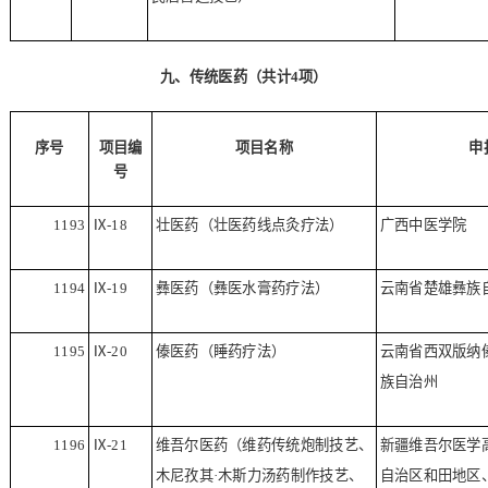
九、传统医药（共计
4
项）
序号
项目编
项目名称
申
号
1193
Ⅸ
-18
壮医药（壮医药线点灸疗法）
广西中医学院
1194
Ⅸ
-19
彝医药（彝医水膏药疗法）
云南省楚雄彝族
1195
Ⅸ
-20
傣医药（睡药疗法）
云南省西双版纳
族自治州
1196
Ⅸ
-21
维吾尔医药（维药传统炮制技艺、
新疆维吾尔医学
木尼孜其·木斯力汤药制作技艺、
自治区和田地区