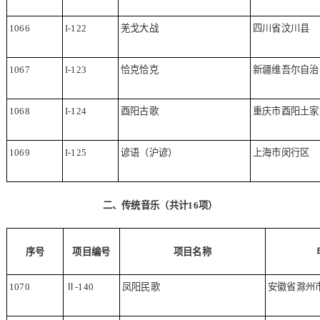
1066
I-122
羌戈大战
四川省汶川县
1067
I-123
恰克恰克
新疆维吾尔自治
1068
I-124
酉阳古歌
重庆市酉阳土家
1069
I-125
谚语（沪谚）
上海市闵行区
二、传统音乐（共计
16
项）
序号
项目编号
项目名称
1070
Ⅱ
-140
凤阳民歌
安徽省滁州