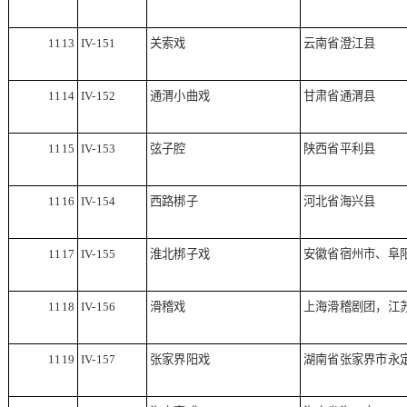
1113
IV-151
关索戏
云南省澄江县
1114
IV-152
通渭小曲戏
甘肃省通渭县
1115
IV-153
弦子腔
陕西省平利县
1116
IV-154
西路梆子
河北省海兴县
1117
IV-155
淮北梆子戏
安徽省宿州市、阜
1118
IV-156
滑稽戏
上海滑稽剧团，江
1119
IV-157
张家界阳戏
湖南省张家界市永