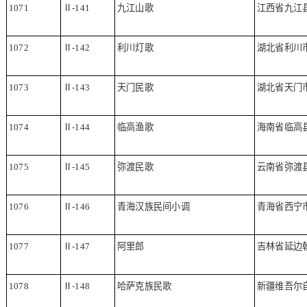
1071
Ⅱ
-141
九江山歌
江西省九江
1072
Ⅱ
-142
利川灯歌
湖北省利川
1073
Ⅱ
-143
天门民歌
湖北省天门
1074
Ⅱ
-144
临高渔歌
海南省临高
1075
Ⅱ
-145
弥渡民歌
云南省弥渡
1076
Ⅱ
-146
青海汉族民间小调
青海省西宁
1077
Ⅱ
-147
阿里郎
吉林省延边
1078
Ⅱ
-148
哈萨克族民歌
新疆维吾尔