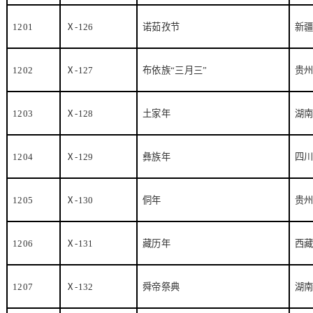
1201
Ⅹ
-126
诺茹孜节
新
1202
Ⅹ
-127
布依族“三月三”
贵
1203
Ⅹ
-128
土家年
湖
1204
Ⅹ
-129
彝族年
四
1205
Ⅹ
-130
侗年
贵
1206
Ⅹ
-131
藏历年
西
1207
Ⅹ
-132
舜帝祭典
湖