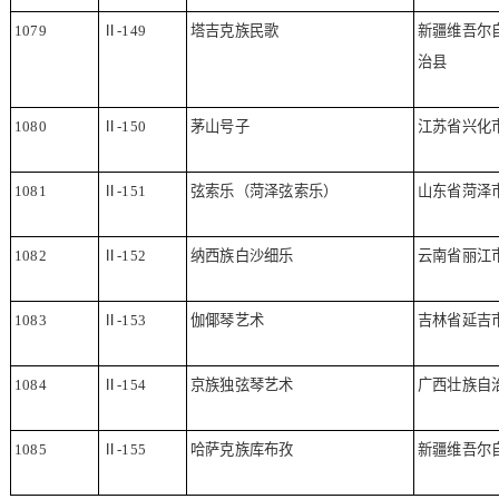
1079
Ⅱ
-149
塔吉克族民歌
新疆维吾尔
治县
1080
Ⅱ
-150
茅山号子
江苏省兴化
1081
Ⅱ
-151
弦索乐（菏泽弦索乐）
山东省菏泽
1082
Ⅱ
-152
纳西族白沙细乐
云南省丽江
1083
Ⅱ
-153
伽倻琴艺术
吉林省延吉
1084
Ⅱ
-154
京族独弦琴艺术
广西壮族自
1085
Ⅱ
-155
哈萨克族库布孜
新疆维吾尔