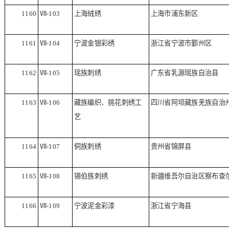
1160
Ⅶ
-103
上海绒绣
上海市浦东新区
1161
Ⅶ
-104
宁波金银彩绣
浙江省宁波市鄞州区
1162
Ⅶ
-105
瑶族刺绣
广东省乳源瑶族自治县
1163
Ⅶ
-106
藏族编织、挑花刺绣工
四川省阿坝藏族羌族自治
艺
1164
Ⅶ
-107
侗族刺绣
贵州省锦屏县
1165
Ⅶ
-108
锡伯族刺绣
新疆维吾尔自治区察布查
1166
Ⅶ
-109
宁波泥金彩漆
浙江省宁海县