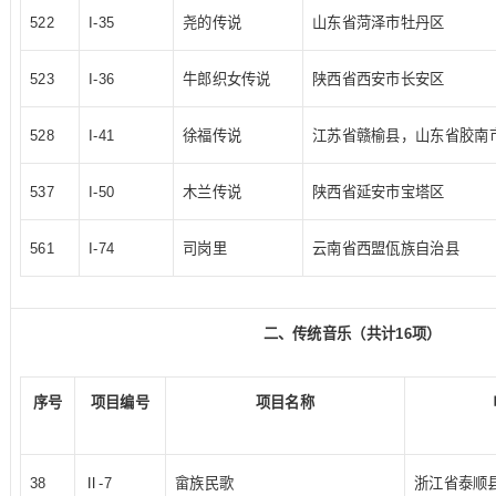
522
I-35
尧的传说
山东省菏泽市牡丹区
523
I-36
牛郎织女传说
陕西省西安市长安区
528
I-41
徐福传说
江苏省赣榆县，山东省胶南
537
I-50
木兰传说
陕西省延安市宝塔区
561
I-74
司岗里
云南省西盟佤族自治县
二、传统音乐（共计16项）
序号
项目编号
项目名称
38
Ⅱ-7
畲族民歌
浙江省泰顺