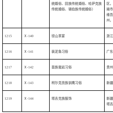
统婚俗、回族传统婚俗、哈萨克族
区
传统婚俗、锡伯族传统婚俗）
掖
维
州
1215
Ⅹ
-140
径山茶宴
浙
1216
Ⅹ
-141
装泥鱼习俗
广
1217
Ⅹ
-142
苗族栽岩习俗
贵
1218
Ⅹ
-143
柯尔克孜族驯鹰习俗
新
1219
Ⅹ
-144
塔吉克族服饰
新
塔