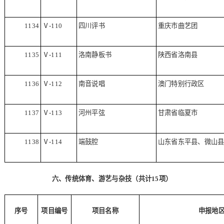
1134
Ⅴ
-110
四川评书
重庆市曲艺团
1135
Ⅴ
-111
洛南静板书
陕西省洛南县
1136
Ⅴ
-112
南音说唱
澳门特别行政区
1137
Ⅴ
-113
河州平弦
甘肃省临夏市
1138
Ⅴ
-114
端鼓腔
山东省东平县、微山
六、传统体育、游艺与杂技（共计
15
项）
序号
项目编号
项目名称
申报地