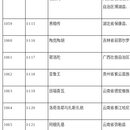
自治区博湖县、
1059
I-115
黑暗传
湖北省保康县、
1060
I-116
陶克陶胡
吉林省前郭尔罗
1061
I-117
密洛陀
广西壮族自治区
1062
I-118
亚鲁王
贵州省紫云苗族
1063
I-119
目瑙斋瓦
云南省德宏傣族
1064
I-120
洛奇洛耶与扎斯扎依
云南省墨江哈尼
1065
I-121
阿细先基
云南省弥勒县