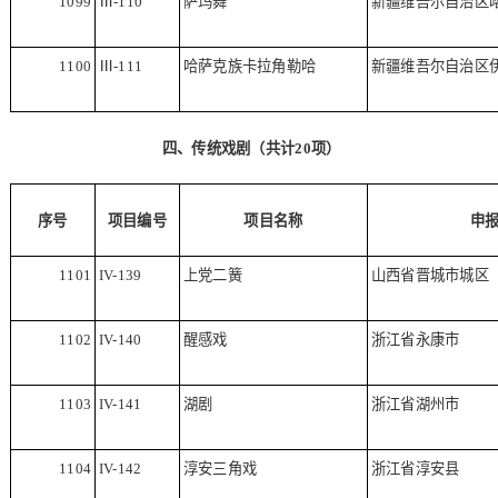
1099
Ⅲ
-110
萨玛舞
新疆维吾尔自治区
1100
Ⅲ
-111
哈萨克族卡拉角勒哈
新疆维吾尔自治区
四、传统戏剧（共计
20
项）
序号
项目编号
项目名称
申
1101
IV-139
上党二簧
山西省晋城市城区
1102
IV-140
醒感戏
浙江省永康市
1103
IV-141
湖剧
浙江省湖州市
1104
IV-142
淳安三角戏
浙江省淳安县