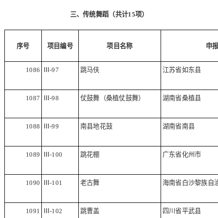
三、传统舞蹈（共计
15
项）
序号
项目编号
项目名称
申
1086
Ⅲ
-97
跳马伕
江苏省如东县
1087
Ⅲ
-98
仗鼓舞（桑植仗鼓舞）
湖南省桑植县
1088
Ⅲ
-99
南县地花鼓
湖南省南县
1089
Ⅲ
-100
跳花棚
广东省化州市
1090
Ⅲ
-101
老古舞
海南省白沙黎族自
1091
Ⅲ
-102
跳曹盖
四川省平武县