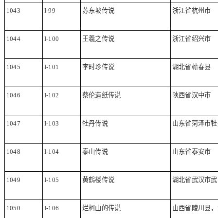
1043
I-99
苏东坡传说
浙江省杭州市
1044
I-100
王羲之传说
浙江省绍兴市
1045
I-101
李时珍传说
湖北省蕲春县
1046
I-102
蔡伦造纸传说
陕西省汉中市
1047
I-103
牡丹传说
山东省菏泽市牡
1048
I-104
泰山传说
山东省泰安市
1049
I-105
黄鹤楼传说
湖北省武汉市武
1050
I-106
烂柯山的传说
山西省陵川县，