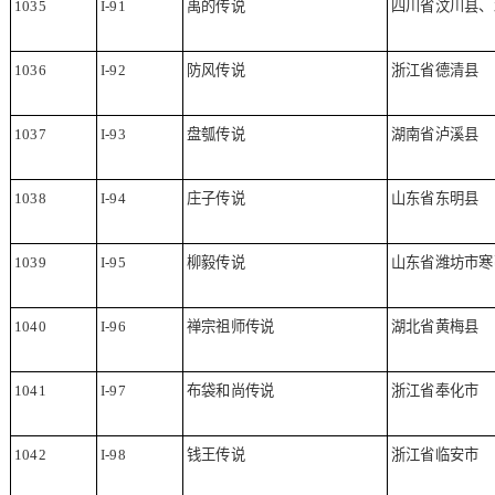
1035
I-91
禹的传说
四川省汶川县、
1036
I-92
防风传说
浙江省德清县
1037
I-93
盘瓠传说
湖南省泸溪县
1038
I-94
庄子传说
山东省东明县
1039
I-95
柳毅传说
山东省潍坊市寒
1040
I-96
禅宗祖师传说
湖北省黄梅县
1041
I-97
布袋和尚传说
浙江省奉化市
1042
I-98
钱王传说
浙江省临安市