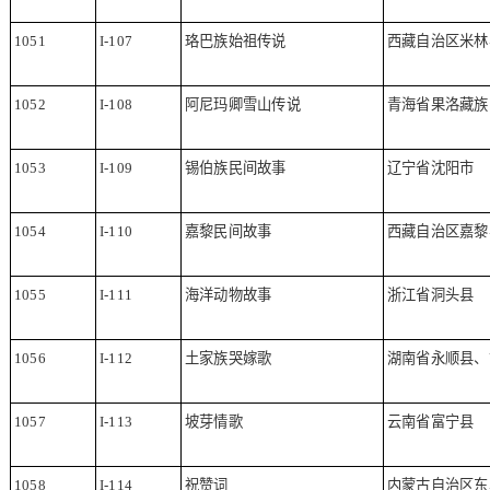
1051
I-107
珞巴族始祖传说
西藏自治区米林
1052
I-108
阿尼玛卿雪山传说
青海省果洛藏族
1053
I-109
锡伯族民间故事
辽宁省沈阳市
1054
I-110
嘉黎民间故事
西藏自治区嘉黎
1055
I-111
海洋动物故事
浙江省洞头县
1056
I-112
土家族哭嫁歌
湖南省永顺县、
1057
I-113
坡芽情歌
云南省富宁县
1058
I-114
祝赞词
内蒙古自治区东