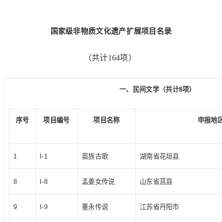
国家级非物质文化遗产扩展项目名录
（共计164项）
一、民间文学（共计8项）
序号
项目编号
项目名称
申报地
1
I-1
苗族古歌
湖南省花垣县
8
I-8
孟姜女传说
山东省莒县
9
I-9
董永传说
江苏省丹阳市