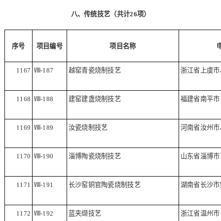
八、传统技艺（共计
26
项）
序号
项目编号
项目名称
1167
Ⅷ
-187
越窑青瓷烧制技艺
浙江省上虞市
1168
Ⅷ
-188
建窑建盏烧制技艺
福建省南平市
1169
Ⅷ
-189
汝瓷烧制技艺
河南省汝州市
1170
Ⅷ
-190
淄博陶瓷烧制技艺
山东省淄博市
1171
Ⅷ
-191
长沙窑铜官陶瓷烧制技艺
湖南省长沙市
1172
Ⅷ
-192
蓝夹缬技艺
浙江省温州市