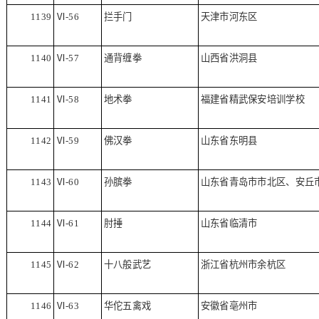
1139
Ⅵ
-56
拦手门
天津市河东区
1140
Ⅵ
-57
通背缠拳
山西省洪洞县
1141
Ⅵ
-58
地术拳
福建省精武保安培训学校
1142
Ⅵ
-59
佛汉拳
山东省东明县
1143
Ⅵ
-60
孙膑拳
山东省青岛市市北区、安丘
1144
Ⅵ
-61
肘捶
山东省临清市
1145
Ⅵ
-62
十八般武艺
浙江省杭州市余杭区
1146
Ⅵ
-63
华佗五禽戏
安徽省亳州市