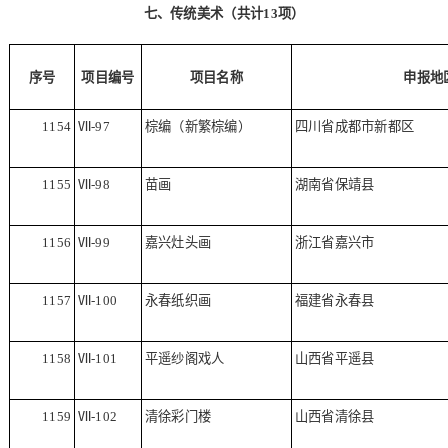
七、传统美术（共计
13
项）
序号
项目编号
项目名称
申报地
1154
Ⅶ
-97
棕编（新繁棕编）
四川省成都市新都区
1155
Ⅶ
-98
苗画
湖南省保靖县
1156
Ⅶ
-99
嘉兴灶头画
浙江省嘉兴市
1157
Ⅶ
-100
永春纸织画
福建省永春县
1158
Ⅶ
-101
平遥纱阁戏人
山西省平遥县
1159
Ⅶ
-102
清徐彩门楼
山西省清徐县