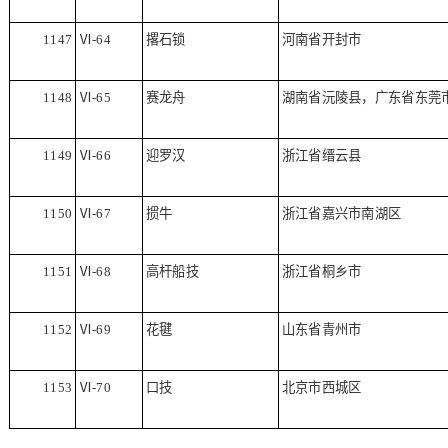
1147
Ⅵ
-64
撂石锁
河南省开封市
1148
Ⅵ
-65
赛龙舟
湖南省沅陵县，广东省东莞
1149
Ⅵ
-66
迎罗汉
浙江省缙云县
1150
Ⅵ
-67
掼牛
浙江省嘉兴市南湖区
1151
Ⅵ
-68
高杆船技
浙江省桐乡市
1152
Ⅵ
-69
花毽
山东省青州市
1153
Ⅵ
-70
口技
北京市西城区