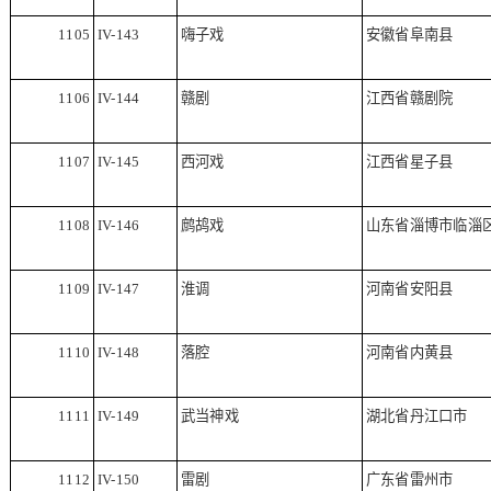
1105
IV-143
嗨子戏
安徽省阜南县
1106
IV-144
赣剧
江西省赣剧院
1107
IV-145
西河戏
江西省星子县
1108
IV-146
鹧鸪戏
山东省淄博市临淄
1109
IV-147
淮调
河南省安阳县
1110
IV-148
落腔
河南省内黄县
1111
IV-149
武当神戏
湖北省丹江口市
1112
IV-150
雷剧
广东省雷州市