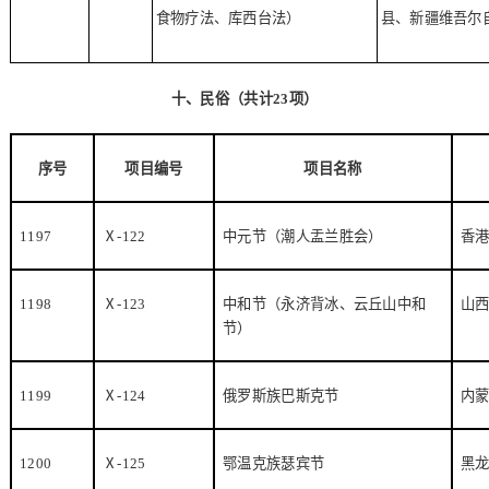
食物疗法、库西台法）
县、新疆维吾尔
十、民俗（共计
23
项）
序号
项目编号
项目名称
1197
Ⅹ
-122
中元节（潮人盂兰胜会）
香
1198
Ⅹ
-123
中和节（永济背冰、云丘山中和
山
节）
1199
Ⅹ
-124
俄罗斯族巴斯克节
内
1200
Ⅹ
-125
鄂温克族瑟宾节
黑