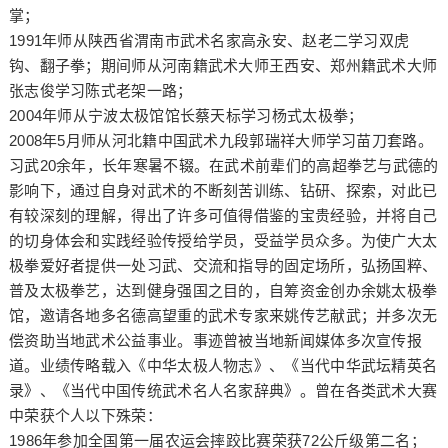
掌；
1991年师从陕西省渭南市武术名家高永安、赵老二学习双虎
钩、翻子拳；期间师从河南籍武术大师王西安、郑州籍武术大师
张志俊学习陈式老架一路；
2004年师从宁波太极馆馆长蔡天标学习杨式太极拳；
2008年5月师从河北籍中国武术九段郭瑞祥大师学习苗刀套路。
习武20余年，长年寒暑不辍。在武术前辈们的高超拳艺与武德的
影响下，通过自身对武术的不断刻苦训练、钻研、探索，对此已
有较深刻的理解，得出了许多可值得借鉴的宝贵经验，并将自己
的切身体会和实践经验传授给学员，受益学员众多。为使广大太
极拳爱好者提供一处习武、交流和指导的固定场所，弘扬国粹、
普及太极拳艺，达到健身强国之目的，自筹资金创办余姚太极拳
馆，邀请各地多名德高望重的武术专家来姚传艺献武；并多次无
偿资助当地武术公益事业。事迹曾被当地新闻媒体多次宣传报
道。业绩传略载入《中华太极人物志》、《当代中华武坛精英名
录》、《当代中国传统武术名人名家辞典》。曾在各类武术大赛
中荣获个人以下殊荣：
1986年参加全国第一届农运会摔跤比赛荣获72公斤级第二名；